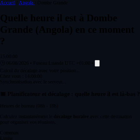
Accueil
/
Angola
/
Dombe Grande
Quelle heure il est à
Dombe
Grande
(Angola) en ce moment
?
15:00:00
🕒
06/08/2026
•
Fuseau Luanda
UTC +01:00
•
Calcul du décalage avec votre position...
Chez vous :
14:00:00
Synchronisation avec le serveur...
📅
Planificateur et décalage : quelle heure il est là-bas ?
Heures de bureau (08h - 18h)
Calculez instantanément le
décalage horaire
avec cette destination
pour organiser vos réunions.
Commun
Limite