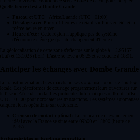
L'heure universelle coordonnée sert de base de calcul pour indiquer
Quelle heure il est à Dombe Grande
.
Fuseau et UTC :
Africa/Luanda (UTC +01:00)
Décalage avec Paris :
1 heures de retard sur Paris en été, et la
même heure en hiver.
Heure d'été :
Cette région n'applique pas de système
d'économie d'énergie (pas de changement d'heure).
La géolocalisation de cette zone s'effectue sur le globe à -12.95167
(Lat) et 13.1025 (Lon). L'astre se lève à 06:25 et se couche à 18:01.
Anticiper les échanges avec Dombe Grande
Le transit international des marchandises s'organise autour de l'horloge
locale. Les plateformes de courtage programment leurs ouvertures sur
le fuseau Africa/Luanda. Les protocoles informatiques utilisent l'offset
UTC +01:00 pour horodater les transactions. Les systèmes automatisés
calquent leurs opérations sur cette zone.
Créneau de contact optimal :
Le créneau de chevauchement
idéal avec la France se situe entre 09h00 et 18h00 (heure de
Paris).
Éphémérides et horloge mondiale