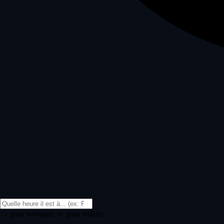
↑↓ pour naviguer, ↵ pour valider