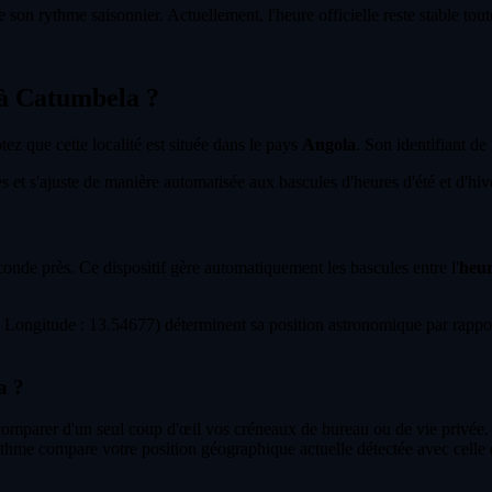
 son rythme saisonnier. Actuellement, l'heure officielle reste stable tou
t à Catumbela ?
otez que cette localité est située dans le pays
Angola
. Son identifiant de
et s'ajuste de manière automatisée aux bascules d'heures d'été et d'hiver
econde près. Ce dispositif gère automatiquement les bascules entre l'
heur
Longitude : 13.54677) déterminent sa position astronomique par rappor
a ?
 comparer d'un seul coup d'œil vos créneaux de bureau ou de vie privée.
ithme compare votre position géographique actuelle détectée avec celle