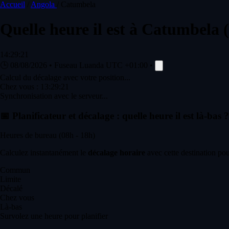
Accueil
/
Angola
/
Catumbela
Quelle heure il est à
Catumbela
14:29:21
🕒
08/08/2026
•
Fuseau Luanda
UTC +01:00
•
Calcul du décalage avec votre position...
Chez vous :
13:29:21
Synchronisation avec le serveur...
📅
Planificateur et décalage : quelle heure il est là-bas ?
Heures de bureau (08h - 18h)
Calculez instantanément le
décalage horaire
avec cette destination pou
Commun
Limite
Décalé
Chez vous
Là-bas
Survolez une heure pour planifier