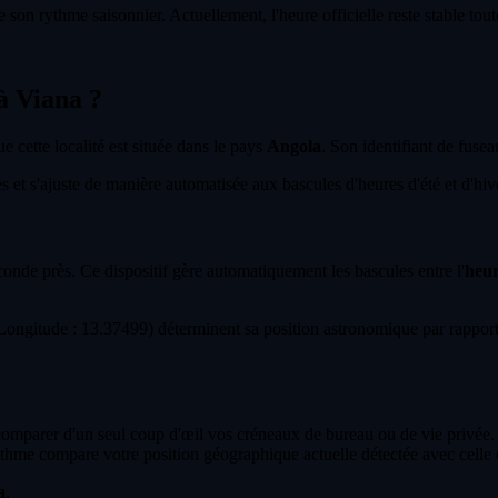
 son rythme saisonnier. Actuellement, l'heure officielle reste stable tou
 à Viana ?
ue cette localité est située dans le pays
Angola
. Son identifiant de fusea
et s'ajuste de manière automatisée aux bascules d'heures d'été et d'hiver
econde près. Ce dispositif gère automatiquement les bascules entre l'
heur
ngitude : 13.37499) déterminent sa position astronomique par rapport 
 comparer d'un seul coup d'œil vos créneaux de bureau ou de vie privée.
thme compare votre position géographique actuelle détectée avec celle 
a
.