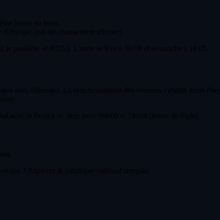
même heure en hiver.
 d'énergie (pas de changement d'heure).
t le parallèle -8.90553. L'astre se lève à 06:18 et se couche à 18:05.
anges avec l'étranger. La synchronisation des données s'établit selon l'h
raire.
l avec la France se situe entre 09h00 et 18h00 (heure de Paris).
ude.
voisine ? Explorez le catalogue national complet.