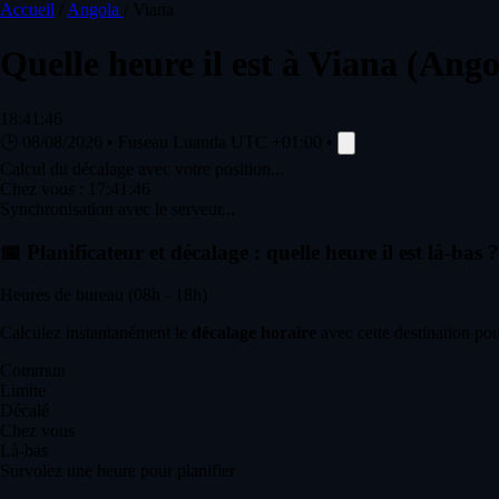
Accueil
/
Angola
/
Viana
Quelle heure il est à
Viana
(Ango
18:41:46
🕒
08/08/2026
•
Fuseau Luanda
UTC +01:00
•
Calcul du décalage avec votre position...
Chez vous :
17:41:46
Synchronisation avec le serveur...
📅
Planificateur et décalage : quelle heure il est là-bas ?
Heures de bureau (08h - 18h)
Calculez instantanément le
décalage horaire
avec cette destination pou
Commun
Limite
Décalé
Chez vous
Là-bas
Survolez une heure pour planifier