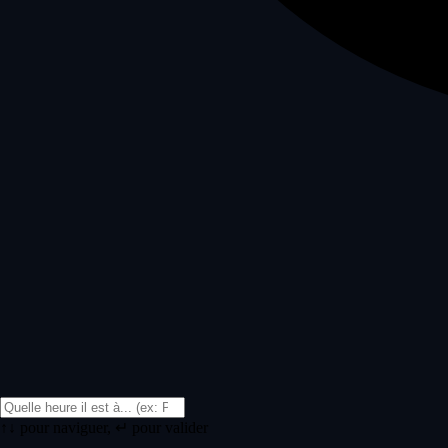
↑↓ pour naviguer, ↵ pour valider