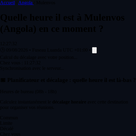
Accueil
/
Angola
/
Mulenvos
Quelle heure il est à
Mulenvos
(Angola) en ce moment ?
12:27:32
🕒
09/08/2026
•
Fuseau Luanda
UTC +01:00
•
Calcul du décalage avec votre position...
Chez vous :
11:27:32
Synchronisation avec le serveur...
📅
Planificateur et décalage : quelle heure il est là-bas ?
Heures de bureau (08h - 18h)
Calculez instantanément le
décalage horaire
avec cette destination
pour organiser vos réunions.
Commun
Limite
Décalé
Chez vous