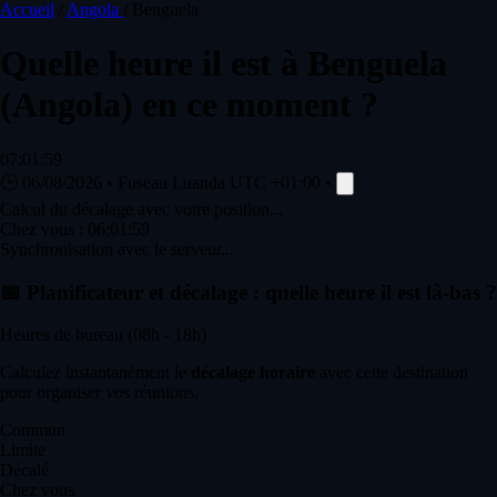
Accueil
/
Angola
/
Benguela
Quelle heure il est à
Benguela
(Angola) en ce moment ?
07:01:59
🕒
06/08/2026
•
Fuseau Luanda
UTC +01:00
•
Calcul du décalage avec votre position...
Chez vous :
06:01:59
Synchronisation avec le serveur...
📅
Planificateur et décalage : quelle heure il est là-bas ?
Heures de bureau (08h - 18h)
Calculez instantanément le
décalage horaire
avec cette destination
pour organiser vos réunions.
Commun
Limite
Décalé
Chez vous