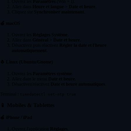
Ouvrez les
Paramètres
(Win + I).
Allez dans
Heure et langue
>
Date et heure
.
Cliquez sur
Synchroniser maintenant
.
🍏
macOS
Ouvrez les
Réglages Système
.
Allez dans
Général
>
Date et heure
.
Désactivez puis réactivez
Régler la date et l'heure
automatiquement
.
🐧
Linux (Ubuntu/Gnome)
Ouvrez les
Paramètres système
.
Allez dans le menu
Date et heure
.
Désactivez/réactivez
Date et heure automatiques
.
Terminal :
timedatectl set-ntp true
📱
Mobiles & Tablettes
🍏
iPhone / iPad
Ouvrez l'application
Réglages
.