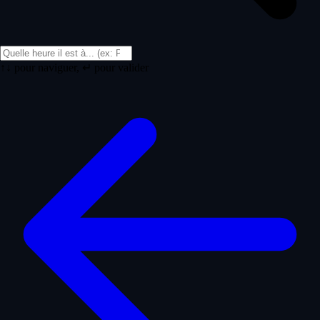
↑↓ pour naviguer, ↵ pour valider