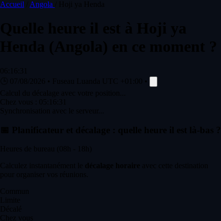
Accueil
/
Angola
/
Hoji ya Henda
Quelle heure il est à
Hoji ya
Henda
(Angola) en ce moment ?
06:16:31
🕒
07/08/2026
•
Fuseau Luanda
UTC +01:00
•
Calcul du décalage avec votre position...
Chez vous :
05:16:31
Synchronisation avec le serveur...
📅
Planificateur et décalage : quelle heure il est là-bas ?
Heures de bureau (08h - 18h)
Calculez instantanément le
décalage horaire
avec cette destination
pour organiser vos réunions.
Commun
Limite
Décalé
Chez vous