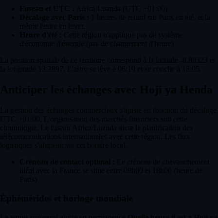
Fuseau et UTC :
Africa/Luanda (UTC +01:00)
Décalage avec Paris :
1 heures de retard sur Paris en été, et la
même heure en hiver.
Heure d'été :
Cette région n'applique pas de système
d'économie d'énergie (pas de changement d'heure).
La position spatiale de ce territoire correspond à la latitude -8.80523 et
la longitude 13.2897. L'astre se lève à 06:19 et se couche à 18:05.
Anticiper les échanges avec Hoji ya Henda
La gestion des échanges commerciaux s'ajuste en fonction du décalage
UTC +01:00. L'organisation des marchés financiers suit cette
chronologie. Le fuseau Africa/Luanda dicte la planification des
télécommunications internationales avec cette région. Les flux
logistiques s'alignent sur cet horaire local.
Créneau de contact optimal :
Le créneau de chevauchement
idéal avec la France se situe entre 09h00 et 18h00 (heure de
Paris).
Éphémérides et horloge mondiale
Le temps universel ajuste en permanence
Quelle heure il est à Hoji ya