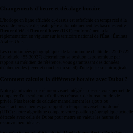
Changements d'heure et décalage horaire
L'horloge en ligne affichée ci-dessus est rafraîchie en temps réel à la
seconde près. Ce dispositif gère automatiquement les bascules entre
l'
heure d'été
et l'
heure d'hiver
(DST) conformément à la
réglementation en vigueur sur le territoire national de l'État : Émirats
Arabes Unis.
Les coordonnées géographiques de la commune (Latitude : 25.07725 |
Longitude : 55.30927) déterminent sa position astronomique par
rapport au méridien de référence, vous garantissant des données
d'éphémérides (lever et coucher du soleil) d'une justesse chirurgicale.
Comment calculer la différence horaire avec Dubaï ?
Notre planificateur de réunion visuel intégré ci-dessus vous permet de
comparer d'un seul coup d'œil vos créneaux de bureau ou de vie
privée. Plus besoin de calculer manuellement les ajouts ou
soustractions d'heures par rapport au temps universel coordonné
(UTC) : notre algorithme compare votre position géographique actuelle
détectée avec celle de Dubaï pour mettre en valeur les heures de
recouvrement idéales.
Le repère temporel officiel définit
Quelle heure il est à Dubaï
en