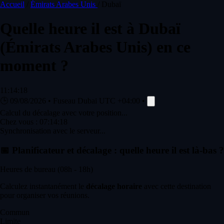
Accueil
/
Émirats Arabes Unis
/
Dubaï
Quelle heure il est à
Dubaï
(Émirats Arabes Unis) en ce
moment ?
11:14:18
🕒
09/08/2026
•
Fuseau Dubai
UTC +04:00
•
Calcul du décalage avec votre position...
Chez vous :
07:14:18
Synchronisation avec le serveur...
📅
Planificateur et décalage : quelle heure il est là-bas ?
Heures de bureau (08h - 18h)
Calculez instantanément le
décalage horaire
avec cette destination
pour organiser vos réunions.
Commun
Limite