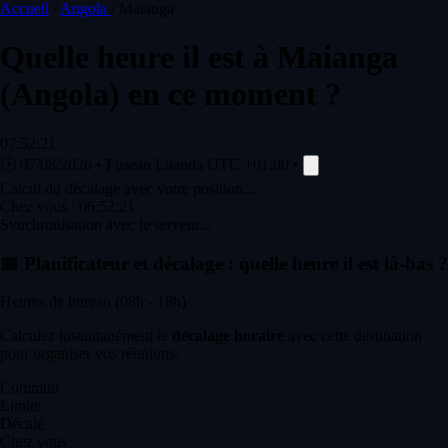
Accueil
/
Angola
/
Maianga
Quelle heure il est à
Maianga
(Angola) en ce moment ?
07:52:21
🕒
07/08/2026
•
Fuseau Luanda
UTC +01:00
•
Calcul du décalage avec votre position...
Chez vous :
06:52:21
Synchronisation avec le serveur...
📅
Planificateur et décalage : quelle heure il est là-bas ?
Heures de bureau (08h - 18h)
Calculez instantanément le
décalage horaire
avec cette destination
pour organiser vos réunions.
Commun
Limite
Décalé
Chez vous