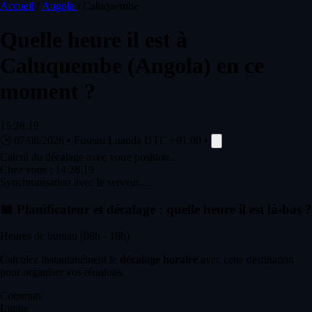
Accueil
/
Angola
/
Caluquembe
Quelle heure il est à
Caluquembe
(Angola) en ce
moment ?
15:28:19
🕒
07/08/2026
•
Fuseau Luanda
UTC +01:00
•
Calcul du décalage avec votre position...
Chez vous :
14:28:19
Synchronisation avec le serveur...
📅
Planificateur et décalage : quelle heure il est là-bas ?
Heures de bureau (08h - 18h)
Calculez instantanément le
décalage horaire
avec cette destination
pour organiser vos réunions.
Commun
Limite