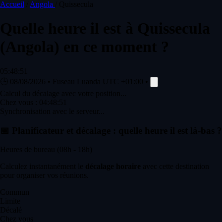
Accueil
/
Angola
/
Quissecula
Quelle heure il est à
Quissecula
(Angola) en ce moment ?
05:48:51
🕒
08/08/2026
•
Fuseau Luanda
UTC +01:00
•
Calcul du décalage avec votre position...
Chez vous :
04:48:51
Synchronisation avec le serveur...
📅
Planificateur et décalage : quelle heure il est là-bas ?
Heures de bureau (08h - 18h)
Calculez instantanément le
décalage horaire
avec cette destination
pour organiser vos réunions.
Commun
Limite
Décalé
Chez vous