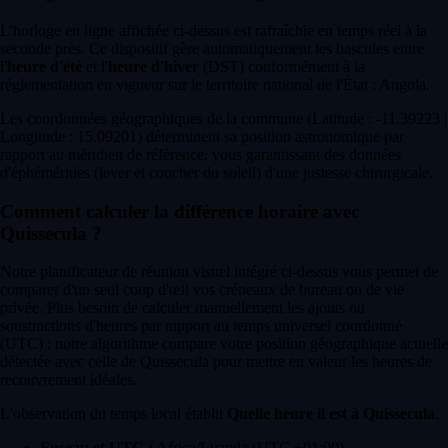
L'horloge en ligne affichée ci-dessus est rafraîchie en temps réel à la
seconde près. Ce dispositif gère automatiquement les bascules entre
l'
heure d'été
et l'
heure d'hiver
(DST) conformément à la
réglementation en vigueur sur le territoire national de l'État : Angola.
Les coordonnées géographiques de la commune (Latitude : -11.39223 |
Longitude : 15.09201) déterminent sa position astronomique par
rapport au méridien de référence, vous garantissant des données
d'éphémérides (lever et coucher du soleil) d'une justesse chirurgicale.
Comment calculer la différence horaire avec
Quissecula ?
Notre planificateur de réunion visuel intégré ci-dessus vous permet de
comparer d'un seul coup d'œil vos créneaux de bureau ou de vie
privée. Plus besoin de calculer manuellement les ajouts ou
soustractions d'heures par rapport au temps universel coordonné
(UTC) : notre algorithme compare votre position géographique actuelle
détectée avec celle de Quissecula pour mettre en valeur les heures de
recouvrement idéales.
L'observation du temps local établit
Quelle heure il est à Quissecula
.
Fuseau et UTC :
Africa/Luanda (UTC +01:00)