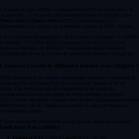
L'horloge en ligne affichée ci-dessus est rafraîchie en temps réel à la
seconde près. Ce dispositif gère automatiquement les bascules entre
l'
heure d'été
et l'
heure d'hiver
(DST) conformément à la
réglementation en vigueur sur le territoire national de l'État : Angola.
Les coordonnées géographiques de la commune (Latitude : -17.06667 |
Longitude : 15.73333) déterminent sa position astronomique par
rapport au méridien de référence, vous garantissant des données
d'éphémérides (lever et coucher du soleil) d'une justesse chirurgicale.
Comment calculer la différence horaire avec Ondjiva ?
Notre planificateur de réunion visuel intégré ci-dessus vous permet de
comparer d'un seul coup d'œil vos créneaux de bureau ou de vie
privée. Plus besoin de calculer manuellement les ajouts ou
soustractions d'heures par rapport au temps universel coordonné
(UTC) : notre algorithme compare votre position géographique actuelle
détectée avec celle de Ondjiva pour mettre en valeur les heures de
recouvrement idéales.
L'heure universelle coordonnée sert de base de calcul pour indiquer
Quelle heure il est à Ondjiva
.
Fuseau et UTC :
Africa/Luanda (UTC +01:00)