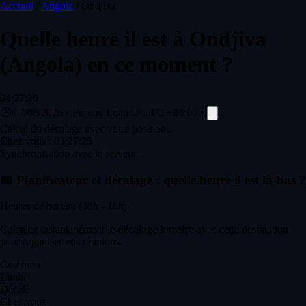
Accueil
/
Angola
/
Ondjiva
Quelle heure il est à
Ondjiva
(Angola) en ce moment ?
04:27:25
🕒
07/08/2026
•
Fuseau Luanda
UTC +01:00
•
Calcul du décalage avec votre position...
Chez vous :
03:27:25
Synchronisation avec le serveur...
📅
Planificateur et décalage : quelle heure il est là-bas ?
Heures de bureau (08h - 18h)
Calculez instantanément le
décalage horaire
avec cette destination
pour organiser vos réunions.
Commun
Limite
Décalé
Chez vous