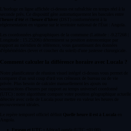
L'horloge en ligne affichée ci-dessus est rafraîchie en temps réel à la
seconde près. Ce dispositif gère automatiquement les bascules entre
l'
heure d'été
et l'
heure d'hiver
(DST) conformément à la
réglementation en vigueur sur le territoire national de l'État : Angola.
Les coordonnées géographiques de la commune (Latitude : -9.27268 |
Longitude : 15.25206) déterminent sa position astronomique par
rapport au méridien de référence, vous garantissant des données
d'éphémérides (lever et coucher du soleil) d'une justesse chirurgicale.
Comment calculer la différence horaire avec Lucala ?
Notre planificateur de réunion visuel intégré ci-dessus vous permet de
comparer d'un seul coup d'œil vos créneaux de bureau ou de vie
privée. Plus besoin de calculer manuellement les ajouts ou
soustractions d'heures par rapport au temps universel coordonné
(UTC) : notre algorithme compare votre position géographique actuelle
détectée avec celle de Lucala pour mettre en valeur les heures de
recouvrement idéales.
Le repère temporel officiel définit
Quelle heure il est à Lucala
en
Angola.
Fuseau et UTC :
Africa/Luanda (UTC +01:00)