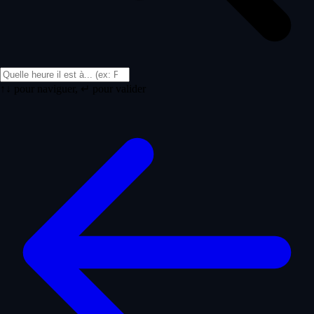
↑↓ pour naviguer, ↵ pour valider