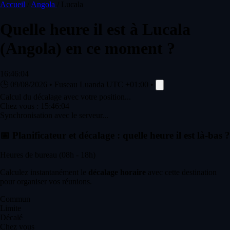
Accueil
/
Angola
/
Lucala
Quelle heure il est à
Lucala
(Angola) en ce moment ?
16:46:04
🕒
09/08/2026
•
Fuseau Luanda
UTC +01:00
•
Calcul du décalage avec votre position...
Chez vous :
15:46:04
Synchronisation avec le serveur...
📅
Planificateur et décalage : quelle heure il est là-bas ?
Heures de bureau (08h - 18h)
Calculez instantanément le
décalage horaire
avec cette destination
pour organiser vos réunions.
Commun
Limite
Décalé
Chez vous