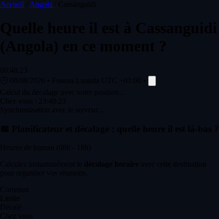
Accueil
/
Angola
/
Cassanguidi
Quelle heure il est à
Cassanguidi
(Angola) en ce moment ?
00:48:23
🕒
08/08/2026
•
Fuseau Luanda
UTC +01:00
•
Calcul du décalage avec votre position...
Chez vous :
23:48:23
Synchronisation avec le serveur...
📅
Planificateur et décalage : quelle heure il est là-bas ?
Heures de bureau (08h - 18h)
Calculez instantanément le
décalage horaire
avec cette destination
pour organiser vos réunions.
Commun
Limite
Décalé
Chez vous