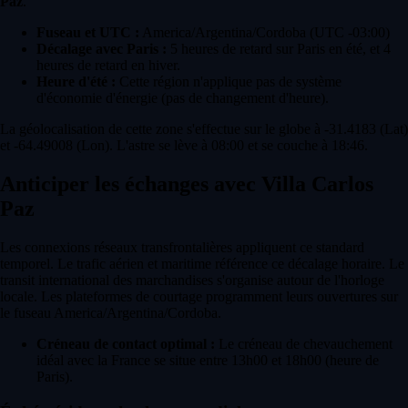
Paz
.
Fuseau et UTC :
America/Argentina/Cordoba (UTC -03:00)
Décalage avec Paris :
5 heures de retard sur Paris en été, et 4
heures de retard en hiver.
Heure d'été :
Cette région n'applique pas de système
d'économie d'énergie (pas de changement d'heure).
La géolocalisation de cette zone s'effectue sur le globe à -31.4183 (Lat)
et -64.49008 (Lon). L'astre se lève à 08:00 et se couche à 18:46.
Anticiper les échanges avec Villa Carlos
Paz
Les connexions réseaux transfrontalières appliquent ce standard
temporel. Le trafic aérien et maritime référence ce décalage horaire. Le
transit international des marchandises s'organise autour de l'horloge
locale. Les plateformes de courtage programment leurs ouvertures sur
le fuseau America/Argentina/Cordoba.
Créneau de contact optimal :
Le créneau de chevauchement
idéal avec la France se situe entre 13h00 et 18h00 (heure de
Paris).