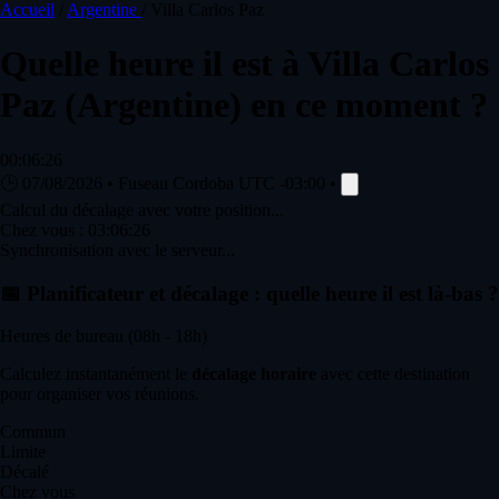
Accueil
/
Argentine
/
Villa Carlos Paz
Quelle heure il est à
Villa Carlos
Paz
(Argentine) en ce moment ?
00:06:26
🕒
07/08/2026
•
Fuseau Cordoba
UTC -03:00
•
Calcul du décalage avec votre position...
Chez vous :
03:06:26
Synchronisation avec le serveur...
📅
Planificateur et décalage : quelle heure il est là-bas ?
Heures de bureau (08h - 18h)
Calculez instantanément le
décalage horaire
avec cette destination
pour organiser vos réunions.
Commun
Limite
Décalé
Chez vous