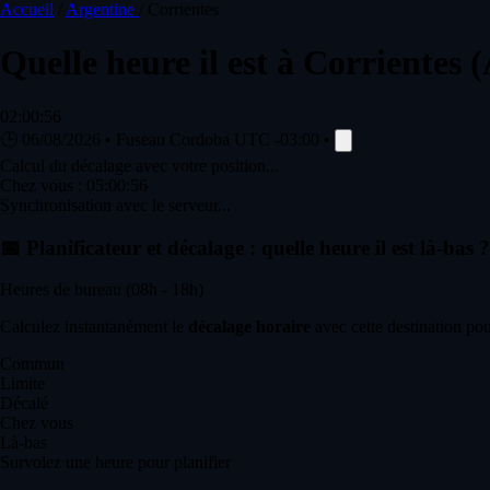
Accueil
/
Argentine
/
Corrientes
Quelle heure il est à
Corrientes
(
02:00:56
🕒
06/08/2026
•
Fuseau Cordoba
UTC -03:00
•
Calcul du décalage avec votre position...
Chez vous :
05:00:56
Synchronisation avec le serveur...
📅
Planificateur et décalage : quelle heure il est là-bas ?
Heures de bureau (08h - 18h)
Calculez instantanément le
décalage horaire
avec cette destination pou
Commun
Limite
Décalé
Chez vous
Là-bas
Survolez une heure pour planifier