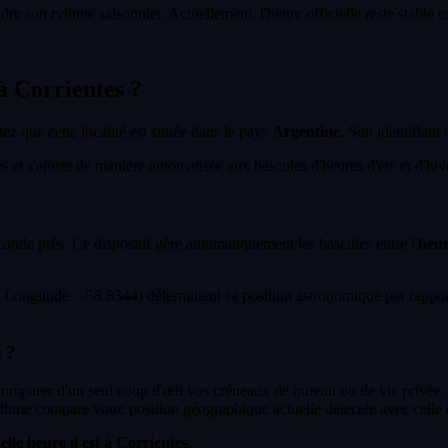
dre son rythme saisonnier. Actuellement, l'heure officielle reste stable 
 à Corrientes ?
tez que cette localité est située dans le pays
Argentine
. Son identifiant 
et s'ajuste de manière automatisée aux bascules d'heures d'été et d'hiver 
econde près. Ce dispositif gère automatiquement les bascules entre l'
heur
ongitude : -58.8344) déterminent sa position astronomique par rapport
 ?
 comparer d'un seul coup d'œil vos créneaux de bureau ou de vie privée.
thme compare votre position géographique actuelle détectée avec celle 
lle heure il est à Corrientes
.