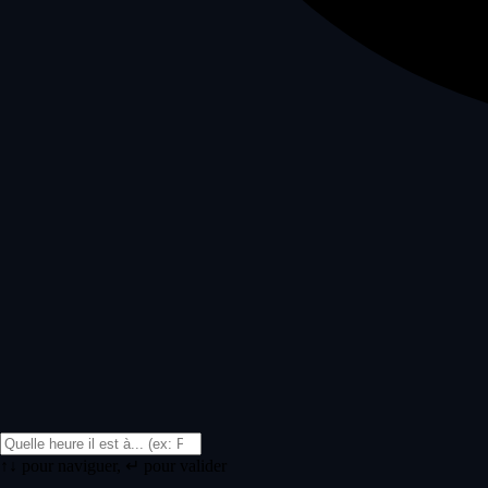
↑↓ pour naviguer, ↵ pour valider