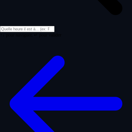
↑↓ pour naviguer, ↵ pour valider