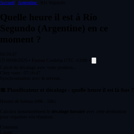
Accueil
/
Argentine
/
Río Segundo
Quelle heure il est à
Río
Segundo
(Argentine) en ce
moment ?
04:16:47
🕒
09/08/2026
•
Fuseau Cordoba
UTC -03:00
•
Calcul du décalage avec votre position...
Chez vous :
07:16:47
Synchronisation avec le serveur...
📅
Planificateur et décalage : quelle heure il est là-bas ?
Heures de bureau (08h - 18h)
Calculez instantanément le
décalage horaire
avec cette destination
pour organiser vos réunions.
Commun
Limite