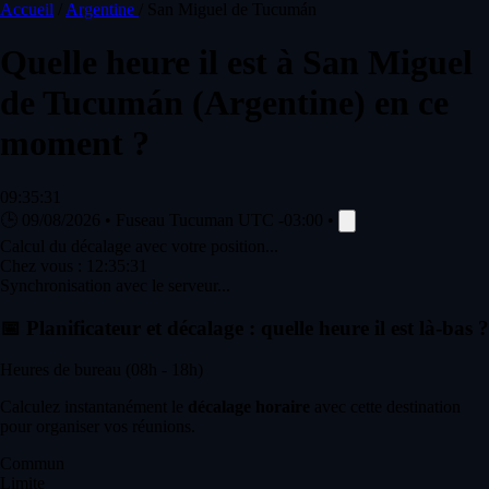
Accueil
/
Argentine
/
San Miguel de Tucumán
Quelle heure il est à
San Miguel
de Tucumán
(Argentine) en ce
moment ?
09:35:31
🕒
09/08/2026
•
Fuseau Tucuman
UTC -03:00
•
Calcul du décalage avec votre position...
Chez vous :
12:35:31
Synchronisation avec le serveur...
📅
Planificateur et décalage : quelle heure il est là-bas ?
Heures de bureau (08h - 18h)
Calculez instantanément le
décalage horaire
avec cette destination
pour organiser vos réunions.
Commun
Limite