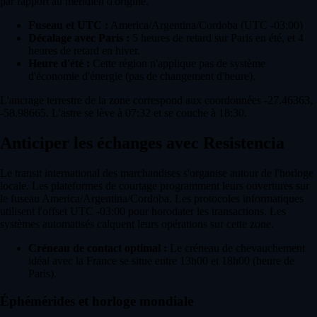
par rapport au méridien d'origine.
Fuseau et UTC :
America/Argentina/Cordoba (UTC -03:00)
Décalage avec Paris :
5 heures de retard sur Paris en été, et 4
heures de retard en hiver.
Heure d'été :
Cette région n'applique pas de système
d'économie d'énergie (pas de changement d'heure).
L'ancrage terrestre de la zone correspond aux coordonnées -27.46363,
-58.98665. L'astre se lève à 07:32 et se couche à 18:30.
Anticiper les échanges avec Resistencia
Le transit international des marchandises s'organise autour de l'horloge
locale. Les plateformes de courtage programment leurs ouvertures sur
le fuseau America/Argentina/Cordoba. Les protocoles informatiques
utilisent l'offset UTC -03:00 pour horodater les transactions. Les
systèmes automatisés calquent leurs opérations sur cette zone.
Créneau de contact optimal :
Le créneau de chevauchement
idéal avec la France se situe entre 13h00 et 18h00 (heure de
Paris).
Éphémérides et horloge mondiale