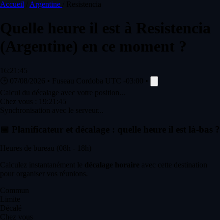
Accueil
/
Argentine
/
Resistencia
Quelle heure il est à
Resistencia
(Argentine) en ce moment ?
16:21:45
🕒
07/08/2026
•
Fuseau Cordoba
UTC -03:00
•
Calcul du décalage avec votre position...
Chez vous :
19:21:45
Synchronisation avec le serveur...
📅
Planificateur et décalage : quelle heure il est là-bas ?
Heures de bureau (08h - 18h)
Calculez instantanément le
décalage horaire
avec cette destination
pour organiser vos réunions.
Commun
Limite
Décalé
Chez vous