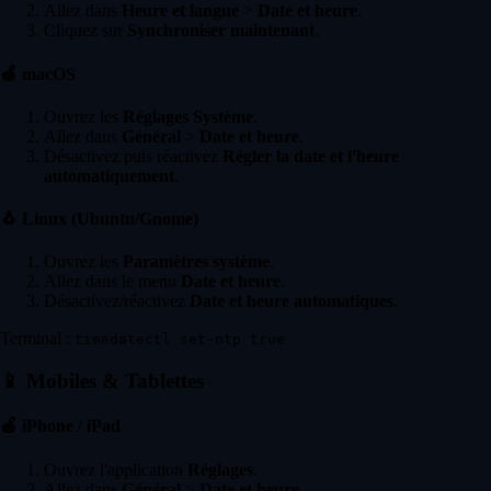
Allez dans
Heure et langue
>
Date et heure
.
Cliquez sur
Synchroniser maintenant
.
🍏
macOS
Ouvrez les
Réglages Système
.
Allez dans
Général
>
Date et heure
.
Désactivez puis réactivez
Régler la date et l'heure
automatiquement
.
🐧
Linux (Ubuntu/Gnome)
Ouvrez les
Paramètres système
.
Allez dans le menu
Date et heure
.
Désactivez/réactivez
Date et heure automatiques
.
Terminal :
timedatectl set-ntp true
📱
Mobiles & Tablettes
🍏
iPhone / iPad
Ouvrez l'application
Réglages
.
Allez dans
Général
>
Date et heure
.