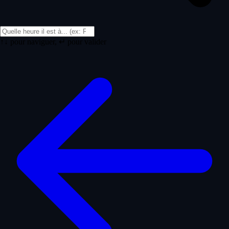
↑↓ pour naviguer, ↵ pour valider