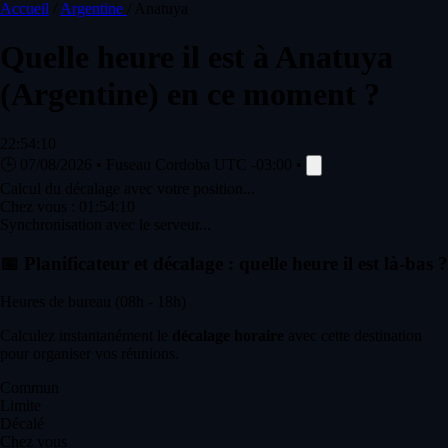
Accueil
/
Argentine
/
Anatuya
Quelle heure il est à
Anatuya
(Argentine) en ce moment ?
22:54:10
🕒
07/08/2026
•
Fuseau Cordoba
UTC -03:00
•
Calcul du décalage avec votre position...
Chez vous :
01:54:10
Synchronisation avec le serveur...
📅
Planificateur et décalage : quelle heure il est là-bas ?
Heures de bureau (08h - 18h)
Calculez instantanément le
décalage horaire
avec cette destination
pour organiser vos réunions.
Commun
Limite
Décalé
Chez vous