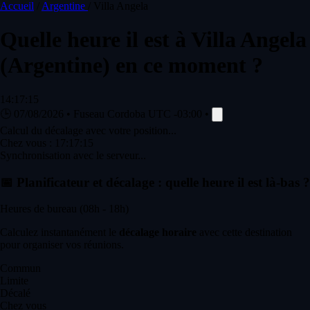
Accueil
/
Argentine
/
Villa Angela
Quelle heure il est à
Villa Angela
(Argentine) en ce moment ?
14:17:15
🕒
07/08/2026
•
Fuseau Cordoba
UTC -03:00
•
Calcul du décalage avec votre position...
Chez vous :
17:17:15
Synchronisation avec le serveur...
📅
Planificateur et décalage : quelle heure il est là-bas ?
Heures de bureau (08h - 18h)
Calculez instantanément le
décalage horaire
avec cette destination
pour organiser vos réunions.
Commun
Limite
Décalé
Chez vous