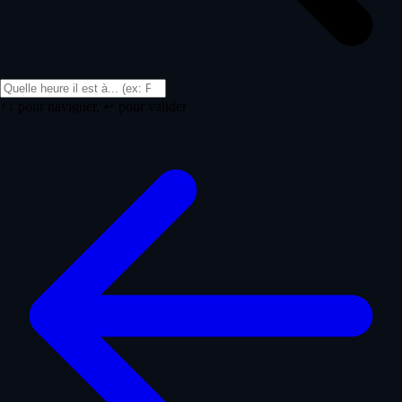
↑↓ pour naviguer, ↵ pour valider