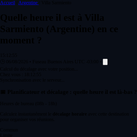
Accueil
/
Argentine
/
Villa Sarmiento
Quelle heure il est à
Villa
Sarmiento
(Argentine) en ce
moment ?
15:12:55
🕒
06/08/2026
•
Fuseau Buenos Aires
UTC -03:00
•
Calcul du décalage avec votre position...
Chez vous :
18:12:55
Synchronisation avec le serveur...
📅
Planificateur et décalage : quelle heure il est là-bas ?
Heures de bureau (08h - 18h)
Calculez instantanément le
décalage horaire
avec cette destination
pour organiser vos réunions.
Commun
Limite