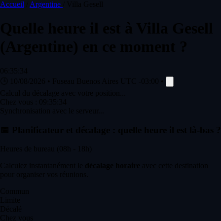
Accueil
/
Argentine
/
Villa Gesell
Quelle heure il est à
Villa Gesell
(Argentine) en ce moment ?
06:35:34
🕒
10/08/2026
•
Fuseau Buenos Aires
UTC -03:00
•
Calcul du décalage avec votre position...
Chez vous :
09:35:34
Synchronisation avec le serveur...
📅
Planificateur et décalage : quelle heure il est là-bas ?
Heures de bureau (08h - 18h)
Calculez instantanément le
décalage horaire
avec cette destination
pour organiser vos réunions.
Commun
Limite
Décalé
Chez vous