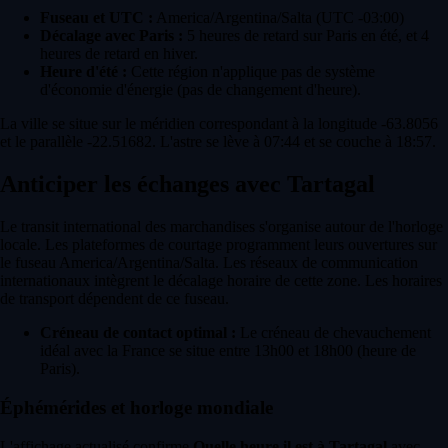
Fuseau et UTC :
America/Argentina/Salta (UTC -03:00)
Décalage avec Paris :
5 heures de retard sur Paris en été, et 4
heures de retard en hiver.
Heure d'été :
Cette région n'applique pas de système
d'économie d'énergie (pas de changement d'heure).
La ville se situe sur le méridien correspondant à la longitude -63.8056
et le parallèle -22.51682. L'astre se lève à 07:44 et se couche à 18:57.
Anticiper les échanges avec Tartagal
Le transit international des marchandises s'organise autour de l'horloge
locale. Les plateformes de courtage programment leurs ouvertures sur
le fuseau America/Argentina/Salta. Les réseaux de communication
internationaux intègrent le décalage horaire de cette zone. Les horaires
de transport dépendent de ce fuseau.
Créneau de contact optimal :
Le créneau de chevauchement
idéal avec la France se situe entre 13h00 et 18h00 (heure de
Paris).
Éphémérides et horloge mondiale
L'affichage actualisé confirme
Quelle heure il est à Tartagal
avec