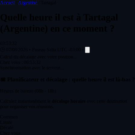
Accueil
/
Argentine
/
Tartagal
Quelle heure il est à
Tartagal
(Argentine) en ce moment ?
03:53:32
🕒
07/08/2026
•
Fuseau Salta
UTC -03:00
•
Calcul du décalage avec votre position...
Chez vous :
06:53:32
Synchronisation avec le serveur...
📅
Planificateur et décalage : quelle heure il est là-bas ?
Heures de bureau (08h - 18h)
Calculez instantanément le
décalage horaire
avec cette destination
pour organiser vos réunions.
Commun
Limite
Décalé
Chez vous