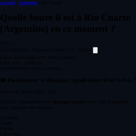
Accueil
/
Argentine
/
Río Cuarto
Quelle heure il est à
Río Cuarto
(Argentine) en ce moment ?
11:03:14
🕒
07/08/2026
•
Fuseau Cordoba
UTC -03:00
•
Calcul du décalage avec votre position...
Chez vous :
14:03:14
Synchronisation avec le serveur...
📅
Planificateur et décalage : quelle heure il est là-bas ?
Heures de bureau (08h - 18h)
Calculez instantanément le
décalage horaire
avec cette destination
pour organiser vos réunions.
Commun
Limite
Décalé
Chez vous