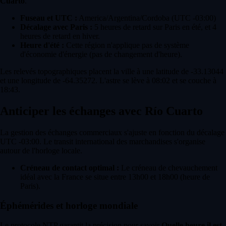
Cuarto
.
Fuseau et UTC :
America/Argentina/Cordoba (UTC -03:00)
Décalage avec Paris :
5 heures de retard sur Paris en été, et 4
heures de retard en hiver.
Heure d'été :
Cette région n'applique pas de système
d'économie d'énergie (pas de changement d'heure).
Les relevés topographiques placent la ville à une latitude de -33.13044
et une longitude de -64.35272. L'astre se lève à 08:02 et se couche à
18:43.
Anticiper les échanges avec Río Cuarto
La gestion des échanges commerciaux s'ajuste en fonction du décalage
UTC -03:00. Le transit international des marchandises s'organise
autour de l'horloge locale.
Créneau de contact optimal :
Le créneau de chevauchement
idéal avec la France se situe entre 13h00 et 18h00 (heure de
Paris).
Éphémérides et horloge mondiale
Le protocole NTP garantit la précision pour savoir
Quelle heure il est