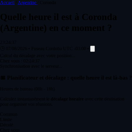
Accueil
/
Argentine
/
Coronda
Quelle heure il est à
Coronda
(Argentine) en ce moment ?
23:24:37
🕒
07/08/2026
•
Fuseau Cordoba
UTC -03:00
•
Calcul du décalage avec votre position...
Chez vous :
02:24:37
Synchronisation avec le serveur...
📅
Planificateur et décalage : quelle heure il est là-bas ?
Heures de bureau (08h - 18h)
Calculez instantanément le
décalage horaire
avec cette destination
pour organiser vos réunions.
Commun
Limite
Décalé
Chez vous