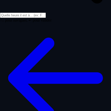
↑↓ pour naviguer, ↵ pour valider