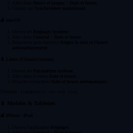
Allez dans
Heure et langue
>
Date et heure
.
Cliquez sur
Synchroniser maintenant
.
🍏
macOS
Ouvrez les
Réglages Système
.
Allez dans
Général
>
Date et heure
.
Désactivez puis réactivez
Régler la date et l'heure
automatiquement
.
🐧
Linux (Ubuntu/Gnome)
Ouvrez les
Paramètres système
.
Allez dans le menu
Date et heure
.
Désactivez/réactivez
Date et heure automatiques
.
Terminal :
timedatectl set-ntp true
📱
Mobiles & Tablettes
🍏
iPhone / iPad
Ouvrez l'application
Réglages
.
Allez dans
Général
>
Date et heure
.