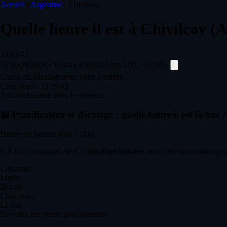
Accueil
/
Argentine
/
Chivilcoy
Quelle heure il est à
Chivilcoy
(A
16:19:43
🕒
06/08/2026
•
Fuseau Buenos Aires
UTC -03:00
•
Calcul du décalage avec votre position...
Chez vous :
19:19:43
Synchronisation avec le serveur...
📅
Planificateur et décalage : quelle heure il est là-bas ?
Heures de bureau (08h - 18h)
Calculez instantanément le
décalage horaire
avec cette destination pou
Commun
Limite
Décalé
Chez vous
Là-bas
Survolez une heure pour planifier