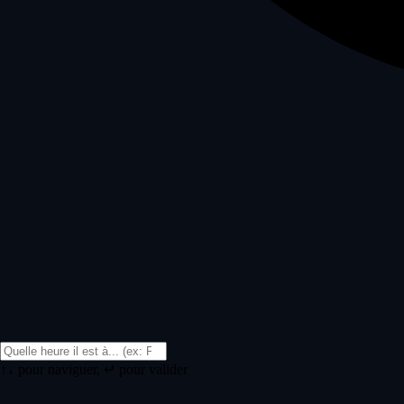
↑↓ pour naviguer, ↵ pour valider