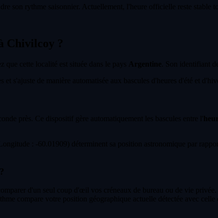
dre son rythme saisonnier. Actuellement, l'heure officielle reste stable 
 à Chivilcoy ?
ez que cette localité est située dans le pays
Argentine
. Son identifiant d
et s'ajuste de manière automatisée aux bascules d'heures d'été et d'hiver 
econde près. Ce dispositif gère automatiquement les bascules entre l'
heur
ngitude : -60.01909) déterminent sa position astronomique par rapport
 ?
 comparer d'un seul coup d'œil vos créneaux de bureau ou de vie privée.
thme compare votre position géographique actuelle détectée avec celle 