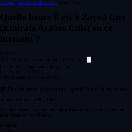
Accueil
/
Émirats Arabes Unis
/
Zayed City
Quelle heure il est à
Zayed City
(Émirats Arabes Unis) en ce
moment ?
01:06:47
🕒
07/08/2026
•
Fuseau Dubai
UTC +04:00
•
Calcul du décalage avec votre position...
Chez vous :
21:06:47
Synchronisation avec le serveur...
📅
Planificateur et décalage : quelle heure il est là-bas ?
Heures de bureau (08h - 18h)
Calculez instantanément le
décalage horaire
avec cette destination
pour organiser vos réunions.
Commun
Limite