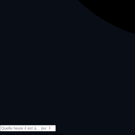
↑↓ pour naviguer, ↵ pour valider