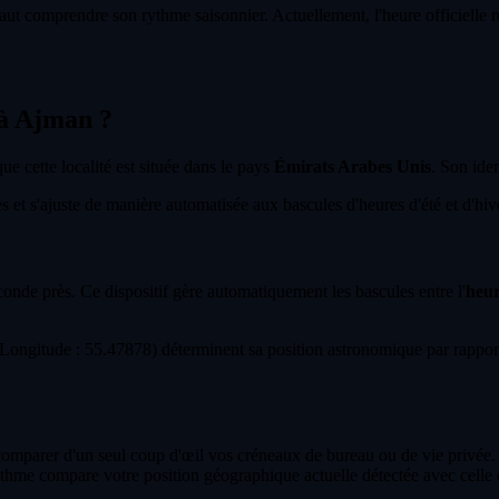
aut comprendre son rythme saisonnier. Actuellement, l'heure officielle re
 à Ajman ?
que cette localité est située dans le pays
Émirats Arabes Unis
. Son iden
et s'ajuste de manière automatisée aux bascules d'heures d'été et d'hiver
econde près. Ce dispositif gère automatiquement les bascules entre l'
heur
ongitude : 55.47878) déterminent sa position astronomique par rapport
 comparer d'un seul coup d'œil vos créneaux de bureau ou de vie privée.
ithme compare votre position géographique actuelle détectée avec celle