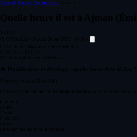
Accueil
/
Émirats Arabes Unis
/
Ajman
Quelle heure il est à
Ajman
(Émi
16:12:01
🕒
07/08/2026
•
Fuseau Dubai
UTC +04:00
•
Calcul du décalage avec votre position...
Chez vous :
12:12:01
Synchronisation avec le serveur...
📅
Planificateur et décalage : quelle heure il est là-bas ?
Heures de bureau (08h - 18h)
Calculez instantanément le
décalage horaire
avec cette destination pou
Commun
Limite
Décalé
Chez vous
Là-bas
Survolez une heure pour planifier