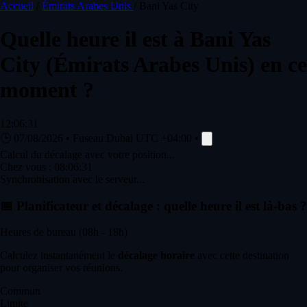
Accueil
/
Émirats Arabes Unis
/
Bani Yas City
Quelle heure il est à
Bani Yas
City
(Émirats Arabes Unis) en ce
moment ?
12:06:31
🕒
07/08/2026
•
Fuseau Dubai
UTC +04:00
•
Calcul du décalage avec votre position...
Chez vous :
08:06:31
Synchronisation avec le serveur...
📅
Planificateur et décalage : quelle heure il est là-bas ?
Heures de bureau (08h - 18h)
Calculez instantanément le
décalage horaire
avec cette destination
pour organiser vos réunions.
Commun
Limite