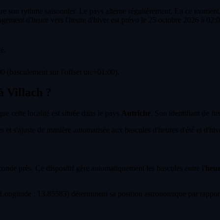
re son rythme saisonnier. Le pays alterne régulièrement. En ce moment, l
gement d'heure vers l'heure d'hiver est prévu le 25 octobre 2026 à 02:
é.
0 (basculement sur l'offset utc+01:00).
à Villach ?
que cette localité est située dans le pays
Autriche
. Son identifiant de fu
et s'ajuste de manière automatisée aux bascules d'heures d'été et d'hiver 
econde près. Ce dispositif gère automatiquement les bascules entre l'
heur
ongitude : 13.85583) déterminent sa position astronomique par rapport