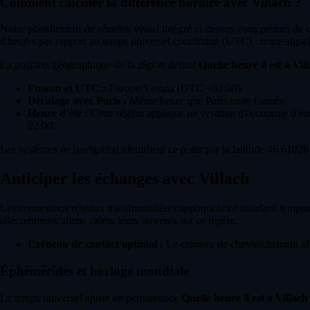
Comment calculer la différence horaire avec Villach ?
Notre planificateur de réunion visuel intégré ci-dessus vous permet de
d'heures par rapport au temps universel coordonné (UTC) : notre algori
La position géographique de la région définit
Quelle heure il est à Vil
Fuseau et UTC :
Europe/Vienna (UTC +02:00)
Décalage avec Paris :
Même heure que Paris toute l'année.
Heure d'été :
Cette région applique un système d'économie d'énerg
02:00.
Les systèmes de navigation identifient ce point par la latitude 46.61028
Anticiper les échanges avec Villach
Les connexions réseaux transfrontalières appliquent ce standard temporel
télécommunications calent leurs serveurs sur ce repère.
Créneau de contact optimal :
Le créneau de chevauchement idéa
Éphémérides et horloge mondiale
Le temps universel ajuste en permanence
Quelle heure il est à Villach