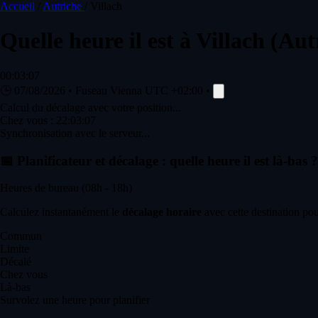
Accueil
/
Autriche
/
Villach
Quelle heure il est à
Villach
(Aut
00:03:07
🕒
07/08/2026
•
Fuseau Vienna
UTC +02:00
•
Calcul du décalage avec votre position...
Chez vous :
22:03:07
Synchronisation avec le serveur...
📅
Planificateur et décalage : quelle heure il est là-bas ?
Heures de bureau (08h - 18h)
Calculez instantanément le
décalage horaire
avec cette destination pou
Commun
Limite
Décalé
Chez vous
Là-bas
Survolez une heure pour planifier