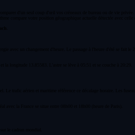
 comparer d'un seul coup d'œil vos créneaux de bureau ou de vie privée.
thme compare votre position géographique actuelle détectée avec celle 
lach
.
ie avec un changement d'heure. Le passage à l'heure d'été se fait le 29
 et la longitude 13.85583. L'astre se lève à 05:51 et se couche à 20:29.
. Le trafic aérien et maritime référence ce décalage horaire. Les fuseau
l avec la France se situe entre 08h00 et 18h00 (heure de Paris).
sur le cadran mondial.