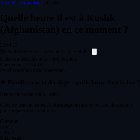
Accueil
/
Afghanistan
/
Kushk
Quelle heure il est à
Kushk
(Afghanistan) en ce moment ?
23:54:13
🕒
08/08/2026
•
Fuseau Kabul
UTC +04:30
•
Calcul du décalage avec votre position...
Chez vous :
19:24:13
Synchronisation avec le serveur...
📅
Planificateur et décalage : quelle heure il est là-bas ?
Heures de bureau (08h - 18h)
Calculez instantanément le
décalage horaire
avec cette destination
pour organiser vos réunions.
Commun
Limite
Décalé
Chez vous