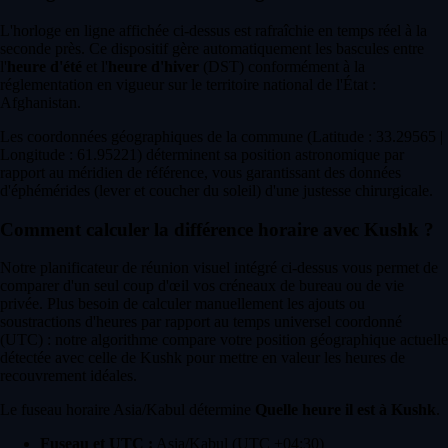
L'horloge en ligne affichée ci-dessus est rafraîchie en temps réel à la
seconde près. Ce dispositif gère automatiquement les bascules entre
l'
heure d'été
et l'
heure d'hiver
(DST) conformément à la
réglementation en vigueur sur le territoire national de l'État :
Afghanistan.
Les coordonnées géographiques de la commune (Latitude : 33.29565 |
Longitude : 61.95221) déterminent sa position astronomique par
rapport au méridien de référence, vous garantissant des données
d'éphémérides (lever et coucher du soleil) d'une justesse chirurgicale.
Comment calculer la différence horaire avec Kushk ?
Notre planificateur de réunion visuel intégré ci-dessus vous permet de
comparer d'un seul coup d'œil vos créneaux de bureau ou de vie
privée. Plus besoin de calculer manuellement les ajouts ou
soustractions d'heures par rapport au temps universel coordonné
(UTC) : notre algorithme compare votre position géographique actuelle
détectée avec celle de Kushk pour mettre en valeur les heures de
recouvrement idéales.
Le fuseau horaire Asia/Kabul détermine
Quelle heure il est à Kushk
.
Fuseau et UTC :
Asia/Kabul (UTC +04:30)