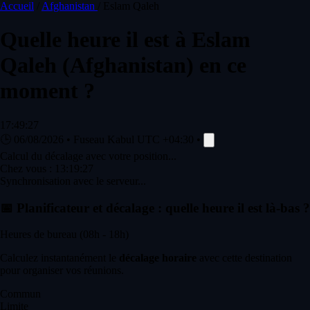
Accueil
/
Afghanistan
/
Eslam Qaleh
Quelle heure il est à
Eslam
Qaleh
(Afghanistan) en ce
moment ?
17:49:27
🕒
06/08/2026
•
Fuseau Kabul
UTC +04:30
•
Calcul du décalage avec votre position...
Chez vous :
13:19:27
Synchronisation avec le serveur...
📅
Planificateur et décalage : quelle heure il est là-bas ?
Heures de bureau (08h - 18h)
Calculez instantanément le
décalage horaire
avec cette destination
pour organiser vos réunions.
Commun
Limite