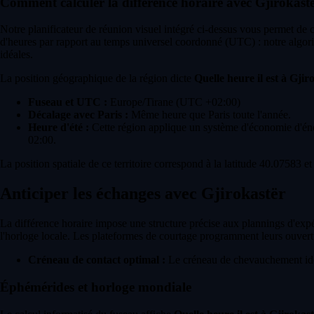
Comment calculer la différence horaire avec Gjirokast
Notre planificateur de réunion visuel intégré ci-dessus vous permet de
d'heures par rapport au temps universel coordonné (UTC) : notre algori
idéales.
La position géographique de la région dicte
Quelle heure il est à Gjir
Fuseau et UTC :
Europe/Tirane (UTC +02:00)
Décalage avec Paris :
Même heure que Paris toute l'année.
Heure d'été :
Cette région applique un système d'économie d'énerg
02:00.
La position spatiale de ce territoire correspond à la latitude 40.07583 e
Anticiper les échanges avec Gjirokastër
La différence horaire impose une structure précise aux plannings d'expéd
l'horloge locale. Les plateformes de courtage programment leurs ouvert
Créneau de contact optimal :
Le créneau de chevauchement idéa
Éphémérides et horloge mondiale