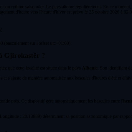
re son rythme saisonnier. Le pays alterne régulièrement. En ce moment, l
gement d'heure vers l'heure d'hiver est prévu le 25 octobre 2026 à 02:
é.
0 (basculement sur l'offset utc+01:00).
 à Gjirokastër ?
otez que cette localité est située dans le pays
Albanie
. Son identifiant d
et s'ajuste de manière automatisée aux bascules d'heures d'été et d'hiver 
econde près. Ce dispositif gère automatiquement les bascules entre l'
heur
ongitude : 20.13889) déterminent sa position astronomique par rapport