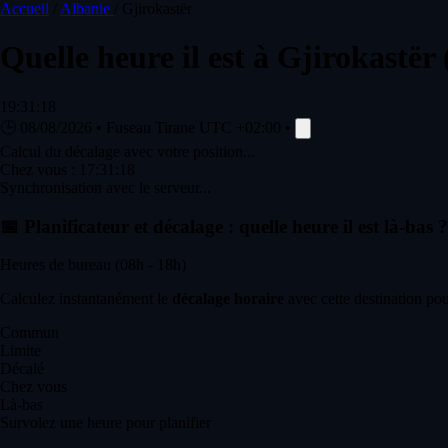
Accueil
/
Albanie
/
Gjirokastër
Quelle heure il est à
Gjirokastër
19:31:18
🕒
08/08/2026
•
Fuseau Tirane
UTC +02:00
•
Calcul du décalage avec votre position...
Chez vous :
17:31:18
Synchronisation avec le serveur...
📅
Planificateur et décalage : quelle heure il est là-bas ?
Heures de bureau (08h - 18h)
Calculez instantanément le
décalage horaire
avec cette destination pou
Commun
Limite
Décalé
Chez vous
Là-bas
Survolez une heure pour planifier