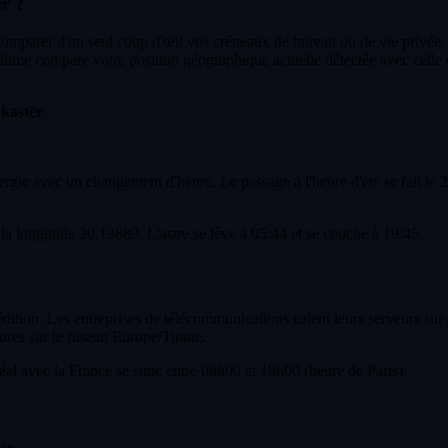
ër ?
 comparer d'un seul coup d'œil vos créneaux de bureau ou de vie privée.
thme compare votre position géographique actuelle détectée avec celle 
okastër
.
ie avec un changement d'heure. Le passage à l'heure d'été se fait le 29
t la longitude 20.13889. L'astre se lève à 05:44 et se couche à 19:45.
ition. Les entreprises de télécommunications calent leurs serveurs sur c
ures sur le fuseau Europe/Tirane.
l avec la France se situe entre 08h00 et 18h00 (heure de Paris).