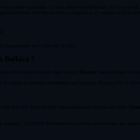
re son rythme saisonnier. Le pays alterne régulièrement. En ce moment, l
gement d'heure vers l'heure d'hiver est prévu le 25 octobre 2026 à 02:
é.
0 (basculement sur l'offset utc+01:00).
 à Bulkiza ?
 que cette localité est située dans le pays
Albanie
. Son identifiant de fus
et s'ajuste de manière automatisée aux bascules d'heures d'été et d'hiver 
econde près. Ce dispositif gère automatiquement les bascules entre l'
heur
ongitude : 20.22194) déterminent sa position astronomique par rapport