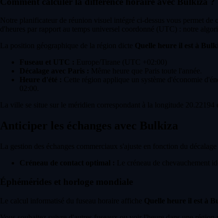
Comment calculer la différence horaire avec Bulkiza ?
Notre planificateur de réunion visuel intégré ci-dessus vous permet de
d'heures par rapport au temps universel coordonné (UTC) : notre algori
La position géographique de la région dicte
Quelle heure il est à Bulk
Fuseau et UTC :
Europe/Tirane (UTC +02:00)
Décalage avec Paris :
Même heure que Paris toute l'année.
Heure d'été :
Cette région applique un système d'économie d'énerg
02:00.
La ville se situe sur le méridien correspondant à la longitude 20.22194 e
Anticiper les échanges avec Bulkiza
La gestion des échanges commerciaux s'ajuste en fonction du décalage 
Créneau de contact optimal :
Le créneau de chevauchement idéa
Éphémérides et horloge mondiale
Le calcul informatisé du fuseau horaire affiche
Quelle heure il est à B
Vous souhaitez suivre d'autres fuseaux ou voir l'heure dans une région 