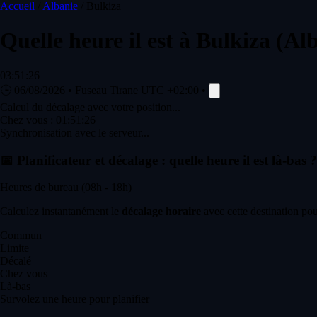
Accueil
/
Albanie
/
Bulkiza
Quelle heure il est à
Bulkiza
(Al
03:51:26
🕒
06/08/2026
•
Fuseau Tirane
UTC +02:00
•
Calcul du décalage avec votre position...
Chez vous :
01:51:26
Synchronisation avec le serveur...
📅
Planificateur et décalage : quelle heure il est là-bas ?
Heures de bureau (08h - 18h)
Calculez instantanément le
décalage horaire
avec cette destination pou
Commun
Limite
Décalé
Chez vous
Là-bas
Survolez une heure pour planifier