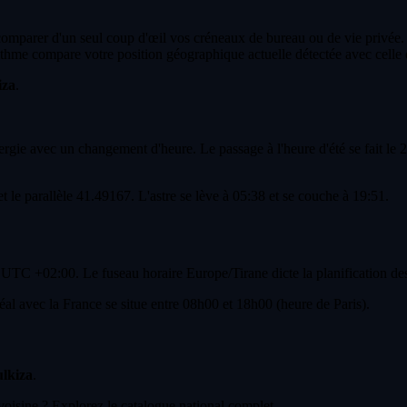
 comparer d'un seul coup d'œil vos créneaux de bureau ou de vie privée.
thme compare votre position géographique actuelle détectée avec celle 
iza
.
ie avec un changement d'heure. Le passage à l'heure d'été se fait le 29
t le parallèle 41.49167. L'astre se lève à 05:38 et se couche à 19:51.
UTC +02:00. Le fuseau horaire Europe/Tirane dicte la planification des
l avec la France se situe entre 08h00 et 18h00 (heure de Paris).
ulkiza
.
voisine ? Explorez le catalogue national complet.