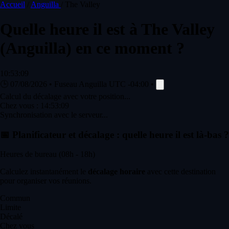
Accueil
/
Anguilla
/
The Valley
Quelle heure il est à
The Valley
(Anguilla) en ce moment ?
10:53:09
🕒
07/08/2026
•
Fuseau Anguilla
UTC -04:00
•
Calcul du décalage avec votre position...
Chez vous :
14:53:09
Synchronisation avec le serveur...
📅
Planificateur et décalage : quelle heure il est là-bas ?
Heures de bureau (08h - 18h)
Calculez instantanément le
décalage horaire
avec cette destination
pour organiser vos réunions.
Commun
Limite
Décalé
Chez vous