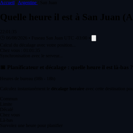
Accueil
/
Argentine
/
San Juan
Quelle heure il est à
San Juan
(A
22:01:35
🕒
06/08/2026
•
Fuseau San Juan
UTC -03:00
•
Calcul du décalage avec votre position...
Chez vous :
01:01:35
Synchronisation avec le serveur...
📅
Planificateur et décalage : quelle heure il est là-bas ?
Heures de bureau (08h - 18h)
Calculez instantanément le
décalage horaire
avec cette destination pou
Commun
Limite
Décalé
Chez vous
Là-bas
Survolez une heure pour planifier