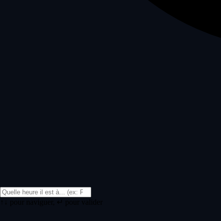
↑↓ pour naviguer, ↵ pour valider