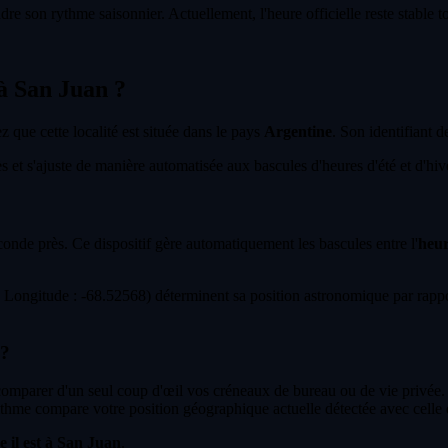
dre son rythme saisonnier. Actuellement, l'heure officielle reste stable 
 à San Juan ?
ez que cette localité est située dans le pays
Argentine
. Son identifiant d
et s'ajuste de manière automatisée aux bascules d'heures d'été et d'hiver 
econde près. Ce dispositif gère automatiquement les bascules entre l'
heur
ongitude : -68.52568) déterminent sa position astronomique par rappor
 ?
 comparer d'un seul coup d'œil vos créneaux de bureau ou de vie privée.
thme compare votre position géographique actuelle détectée avec celle 
e il est à San Juan
.