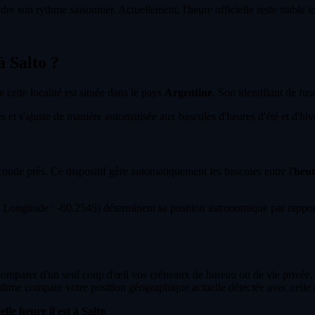
dre son rythme saisonnier. Actuellement, l'heure officielle reste stable 
à Salto ?
e cette localité est située dans le pays
Argentine
. Son identifiant de fus
et s'ajuste de manière automatisée aux bascules d'heures d'été et d'hiver 
econde près. Ce dispositif gère automatiquement les bascules entre l'
heur
ongitude : -60.2545) déterminent sa position astronomique par rapport
 comparer d'un seul coup d'œil vos créneaux de bureau ou de vie privée.
thme compare votre position géographique actuelle détectée avec celle d
lle heure il est à Salto
.