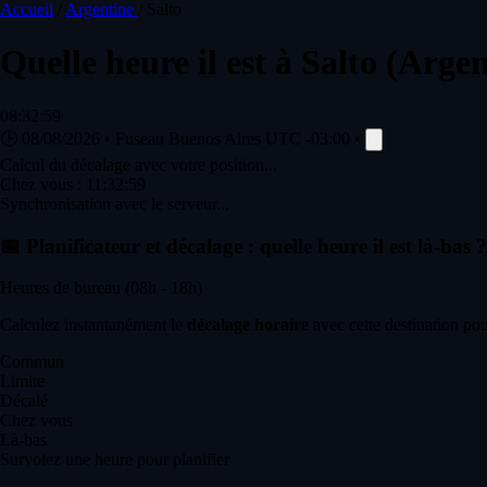
Accueil
/
Argentine
/
Salto
Quelle heure il est à
Salto
(Argen
08:32:59
🕒
08/08/2026
•
Fuseau Buenos Aires
UTC -03:00
•
Calcul du décalage avec votre position...
Chez vous :
11:32:59
Synchronisation avec le serveur...
📅
Planificateur et décalage : quelle heure il est là-bas ?
Heures de bureau (08h - 18h)
Calculez instantanément le
décalage horaire
avec cette destination pou
Commun
Limite
Décalé
Chez vous
Là-bas
Survolez une heure pour planifier