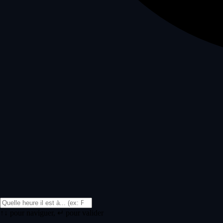
↑↓ pour naviguer, ↵ pour valider