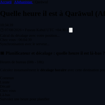
Accueil
/
Afghanistan
/
Qarāwul
Quelle heure il est à
Qarāwul
(A
10:34:39
🕒
07/08/2026
•
Fuseau Kabul
UTC +04:30
•
Calcul du décalage avec votre position...
Chez vous :
06:04:39
Synchronisation avec le serveur...
📅
Planificateur et décalage : quelle heure il est là-bas ?
Heures de bureau (08h - 18h)
Calculez instantanément le
décalage horaire
avec cette destination pou
Commun
Limite
Décalé
Chez vous
Là-bas
Survolez une heure pour planifier