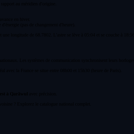
 rapport au méridien d'origine.
'avance en hiver.
 d'énergie (pas de changement d'heure).
t une longitude de 68.7802. L'astre se lève à 05:04 et se couche à 18:56
ernationaux. Les systèmes de communication synchronisent leurs horloges
l avec la France se situe entre 08h00 et 15h30 (heure de Paris).
 est à Qarāwul
avec précision.
voisine ? Explorez le catalogue national complet.