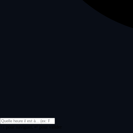
↑↓ pour naviguer, ↵ pour valider