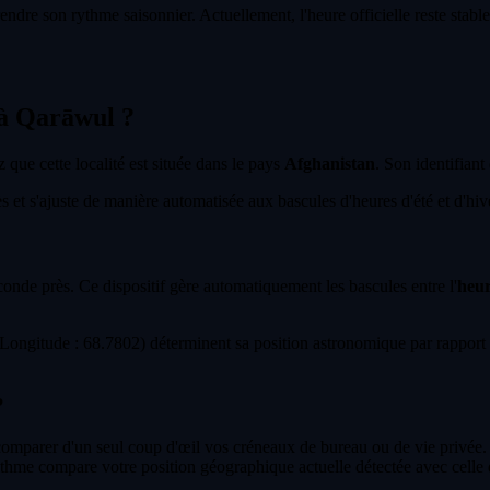
endre son rythme saisonnier. Actuellement, l'heure officielle reste stab
t à Qarāwul ?
z que cette localité est située dans le pays
Afghanistan
. Son identifiant
et s'ajuste de manière automatisée aux bascules d'heures d'été et d'hiver
econde près. Ce dispositif gère automatiquement les bascules entre l'
heur
ongitude : 68.7802) déterminent sa position astronomique par rapport 
?
 comparer d'un seul coup d'œil vos créneaux de bureau ou de vie privée.
ithme compare votre position géographique actuelle détectée avec celle