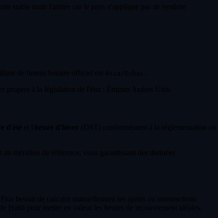
ste stable toute l'année car le pays n'applique pas de système
ifiant de fuseau horaire officiel est
.
Asia/Dubai
 propres à la législation de l'état : Émirats Arabes Unis.
e d'été
et l'
heure d'hiver
(DST) conformément à la réglementation en
 au méridien de référence, vous garantissant des données
 Plus besoin de calculer manuellement les ajouts ou soustractions
de Ḩattā pour mettre en valeur les heures de recouvrement idéales.