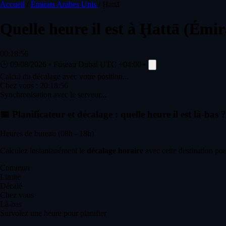
Accueil
/
Émirats Arabes Unis
/
Ḩattā
Quelle heure il est à
Ḩattā
(Émir
00:18:56
🕒
09/08/2026
•
Fuseau Dubai
UTC +04:00
•
Calcul du décalage avec votre position...
Chez vous :
20:18:56
Synchronisation avec le serveur...
📅
Planificateur et décalage : quelle heure il est là-bas ?
Heures de bureau (08h - 18h)
Calculez instantanément le
décalage horaire
avec cette destination pou
Commun
Limite
Décalé
Chez vous
Là-bas
Survolez une heure pour planifier