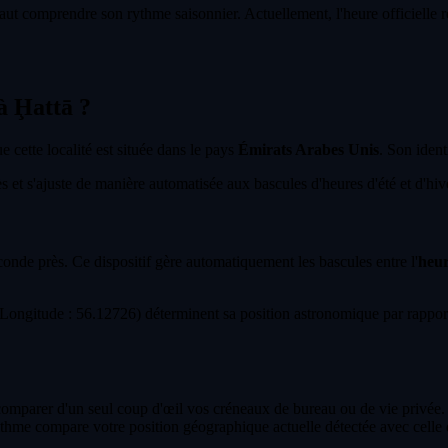
aut comprendre son rythme saisonnier. Actuellement, l'heure officielle re
 à Ḩattā ?
ue cette localité est située dans le pays
Émirats Arabes Unis
. Son ident
et s'ajuste de manière automatisée aux bascules d'heures d'été et d'hiver
econde près. Ce dispositif gère automatiquement les bascules entre l'
heur
ongitude : 56.12726) déterminent sa position astronomique par rapport
 comparer d'un seul coup d'œil vos créneaux de bureau ou de vie privée.
thme compare votre position géographique actuelle détectée avec celle 