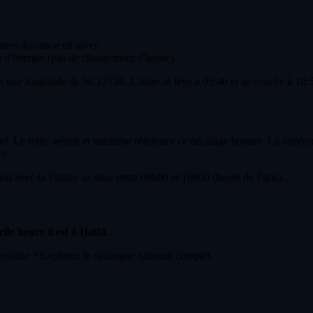
eures d'avance en hiver.
 d'énergie (pas de changement d'heure).
et une longitude de 56.12726. L'astre se lève à 05:46 et se couche à 18:
l. Le trafic aérien et maritime référence ce décalage horaire. La différ
re.
l avec la France se situe entre 08h00 et 16h00 (heure de Paris).
lle heure il est à Ḩattā
.
voisine ? Explorez le catalogue national complet.