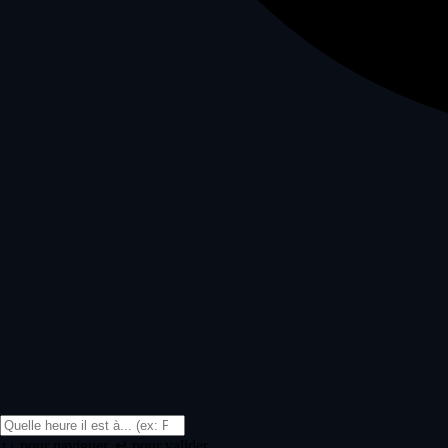
↑↓ pour naviguer, ↵ pour valider