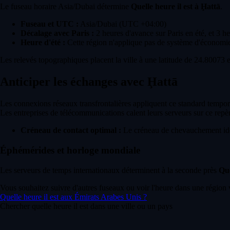
Le fuseau horaire Asia/Dubai détermine
Quelle heure il est à Ḩattā
.
Fuseau et UTC :
Asia/Dubai (UTC +04:00)
Décalage avec Paris :
2 heures d'avance sur Paris en été, et 3 h
Heure d'été :
Cette région n'applique pas de système d'économie
Les relevés topographiques placent la ville à une latitude de 24.80073 
Anticiper les échanges avec Ḩattā
Les connexions réseaux transfrontalières appliquent ce standard tempore
Les entreprises de télécommunications calent leurs serveurs sur ce repè
Créneau de contact optimal :
Le créneau de chevauchement idéa
Éphémérides et horloge mondiale
Les serveurs de temps internationaux déterminent à la seconde près
Que
Vous souhaitez suivre d'autres fuseaux ou voir l'heure dans une région 
Quelle heure il est aux Émirats Arabes Unis ?
Chercher quelle heure il est dans une ville ou un pays