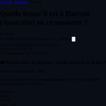
Accueil
/
Australie
/
Darwin
Quelle heure il est à
Darwin
(Australie) en ce moment ?
01:16:19
🕒
07/08/2026
•
Fuseau Darwin
UTC +09:30
•
Calcul du décalage avec votre position...
Chez vous :
15:46:19
Synchronisation avec le serveur...
📅
Planificateur et décalage : quelle heure il est là-bas ?
Heures de bureau (08h - 18h)
Calculez instantanément le
décalage horaire
avec cette destination
pour organiser vos réunions.
Commun
Limite
Décalé
Chez vous