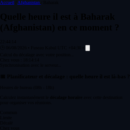
Accueil
/
Afghanistan
/
Baharak
Quelle heure il est à
Baharak
(Afghanistan) en ce moment ?
22:44:14
🕒
06/08/2026
•
Fuseau Kabul
UTC +04:30
•
Calcul du décalage avec votre position...
Chez vous :
18:14:14
Synchronisation avec le serveur...
📅
Planificateur et décalage : quelle heure il est là-bas ?
Heures de bureau (08h - 18h)
Calculez instantanément le
décalage horaire
avec cette destination
pour organiser vos réunions.
Commun
Limite
Décalé
Chez vous