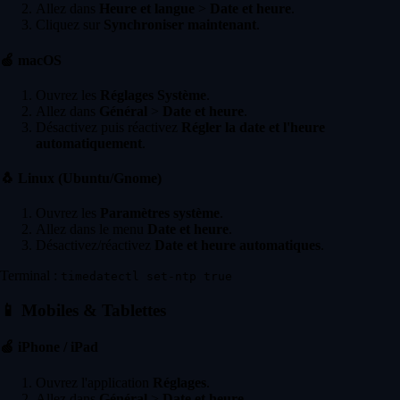
Allez dans
Heure et langue
>
Date et heure
.
Cliquez sur
Synchroniser maintenant
.
🍏
macOS
Ouvrez les
Réglages Système
.
Allez dans
Général
>
Date et heure
.
Désactivez puis réactivez
Régler la date et l'heure
automatiquement
.
🐧
Linux (Ubuntu/Gnome)
Ouvrez les
Paramètres système
.
Allez dans le menu
Date et heure
.
Désactivez/réactivez
Date et heure automatiques
.
Terminal :
timedatectl set-ntp true
📱
Mobiles & Tablettes
🍏
iPhone / iPad
Ouvrez l'application
Réglages
.
Allez dans
Général
>
Date et heure
.