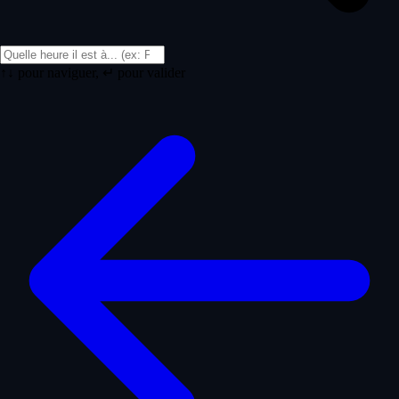
↑↓ pour naviguer, ↵ pour valider