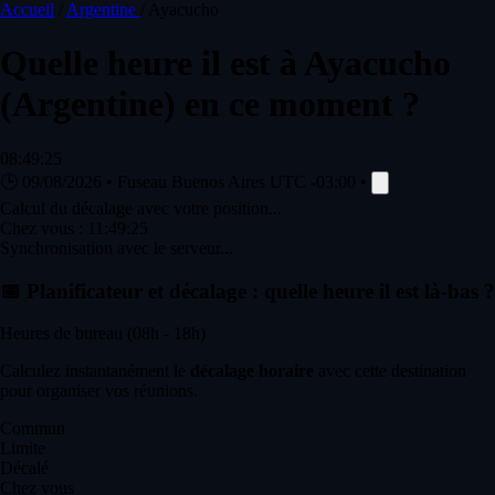
Accueil
/
Argentine
/
Ayacucho
Quelle heure il est à
Ayacucho
(Argentine) en ce moment ?
08:49:25
🕒
09/08/2026
•
Fuseau Buenos Aires
UTC -03:00
•
Calcul du décalage avec votre position...
Chez vous :
11:49:25
Synchronisation avec le serveur...
📅
Planificateur et décalage : quelle heure il est là-bas ?
Heures de bureau (08h - 18h)
Calculez instantanément le
décalage horaire
avec cette destination
pour organiser vos réunions.
Commun
Limite
Décalé
Chez vous