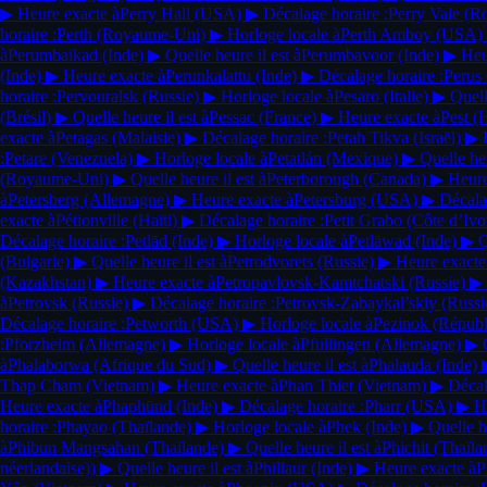
▶
Heure exacte à
Perry Hall
(USA)
▶
Décalage horaire :
Perry Vale
(R
horaire :
Perth
(Royaume-Uni)
▶
Horloge locale à
Perth Amboy
(USA)
à
Perumbaikad
(Inde)
▶
Quelle heure il est à
Perumbavoor
(Inde)
▶
Heu
(Inde)
▶
Heure exacte à
Perunkalattu
(Inde)
▶
Décalage horaire :
Perus
horaire :
Pervouralsk
(Russie)
▶
Horloge locale à
Pesaro
(Italie)
▶
Quell
(Brésil)
▶
Quelle heure il est à
Pessac
(France)
▶
Heure exacte à
Pest
(
exacte à
Petagas
(Malaisie)
▶
Décalage horaire :
Petah Tikva
(Israël)
▶
:
Petare
(Venezuela)
▶
Horloge locale à
Petatlán
(Mexique)
▶
Quelle heu
(Royaume-Uni)
▶
Quelle heure il est à
Peterborough
(Canada)
▶
Heure
à
Petersberg
(Allemagne)
▶
Heure exacte à
Petersburg
(USA)
▶
Décala
exacte à
Pétionville
(Haïti)
▶
Décalage horaire :
Petit Grabo
(Côte d’Ivo
Décalage horaire :
Petlād
(Inde)
▶
Horloge locale à
Petlāwad
(Inde)
▶
Q
(Bulgarie)
▶
Quelle heure il est à
Petrodvorets
(Russie)
▶
Heure exacte
(Kazakhstan)
▶
Heure exacte à
Petropavlovsk-Kamtchatski
(Russie)
▶
à
Petrovsk
(Russie)
▶
Décalage horaire :
Petrovsk-Zabaykal’skiy
(Russi
Décalage horaire :
Petworth
(USA)
▶
Horloge locale à
Pezinok
(Républ
:
Pforzheim
(Allemagne)
▶
Horloge locale à
Pfullingen
(Allemagne)
▶
à
Phalaborwa
(Afrique du Sud)
▶
Quelle heure il est à
Phalauda
(Inde)
Thap Cham
(Vietnam)
▶
Heure exacte à
Phan Thiet
(Vietnam)
▶
Décal
Heure exacte à
Phaphūnd
(Inde)
▶
Décalage horaire :
Pharr
(USA)
▶
H
horaire :
Phayao
(Thaïlande)
▶
Horloge locale à
Phek
(Inde)
▶
Quelle he
à
Phibun Mangsahan
(Thaïlande)
▶
Quelle heure il est à
Phichit
(Thaïla
néerlandaise))
▶
Quelle heure il est à
Phillaur
(Inde)
▶
Heure exacte à
P