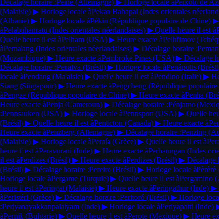
Décalage horaire :
Peine
(Allemagne)
▶
Horloge locale à
Peixoto de A
(Malaisie)
▶
Horloge locale à
Pekan Bahapal
(Indes orientales néerland
(Albanie)
▶
Horloge locale à
Pékin
(République populaire de Chine)
▶
à
Pelabuhanratu
(Indes orientales néerlandaises)
▶
Quelle heure il est à
Quelle heure il est à
Pelham
(USA)
▶
Heure exacte à
Pelhřimov
(Tchéq
à
Pemalang
(Indes orientales néerlandaises)
▶
Décalage horaire :
Peman
(Mozambique)
▶
Heure exacte à
Pembroke Pines
(USA)
▶
Décalage ho
Décalage horaire :
Penalva
(Brésil)
▶
Horloge locale à
Penápolis
(Brésil
locale à
Pendang
(Malaisie)
▶
Quelle heure il est à
Pendino
(Italie)
▶
He
Siang
(Singapour)
▶
Heure exacte à
Pengcheng
(République populaire
à
Pengze
(République populaire de Chine)
▶
Heure exacte à
Penha
(Bré
Heure exacte à
Penja
(Cameroun)
▶
Décalage horaire :
Pénjamo
(Mexiq
:
Pennsauken
(USA)
▶
Horloge locale à
Pennsport
(USA)
▶
Quelle heur
(Brésil)
▶
Quelle heure il est à
Penticton
(Canada)
▶
Heure exacte à
Pe
Heure exacte à
Penzberg
(Allemagne)
▶
Décalage horaire :
Penzing
(Au
(Malaisie)
▶
Horloge locale à
Peraía
(Grèce)
▶
Quelle heure il est à
Per
heure il est à
Peravurani
(Inde)
▶
Heure exacte à
Perbaungan
(Indes ori
il est à
Perdizes
(Brésil)
▶
Heure exacte à
Perdizes
(Brésil)
▶
Décalage h
(Brésil)
▶
Décalage horaire :
Pereiro
(Brésil)
▶
Horloge locale à
Pèrèrè
Horloge locale à
Pergame
(Turquie)
▶
Quelle heure il est à
Pergamino
(
heure il est à
Peringat
(Malaisie)
▶
Heure exacte à
Peringathur
(Inde)
▶
à
Peristéri
(Grèce)
▶
Décalage horaire :
Peritoró
(Brésil)
▶
Horloge loca
:
Periyanayakkanpalaiyam
(Inde)
▶
Horloge locale à
Periyapatti
(Inde)
à
Pernik
(Bulgarie)
▶
Quelle heure il est à
Perote
(Mexique)
▶
Heure ex