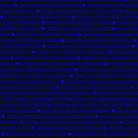
(Grèce)
▶
Décalage horaire :
Patrātu
(Inde)
▶
Horloge locale à
Patrocín
Pattani
(Thaïlande)
▶
Quelle heure il est à
Pattaya
(Thaïlande)
▶
Heure 
▶
Heure exacte à
Pattukkottai
(Inde)
▶
Décalage horaire :
Pāttyam
(Ind
 :
Patuto
(Philippines)
▶
Horloge locale à
Patuvilāyi
(Inde)
▶
Quelle heur
 à
Patzún
(Guatemala)
▶
Quelle heure il est à
Pau
(France)
▶
Heure exac
manie)
▶
Heure exacte à
Paulinia
(Brésil)
▶
Décalage horaire :
Paulino 
 horaire :
Paulo Ramos
(Brésil)
▶
Horloge locale à
Paung
(Birmanie)
▶
 locale à
Pavie
(Italie)
▶
Quelle heure il est à
Pavlodar
(Kazakhstan)
▶
avlovsk
(Russie)
▶
Heure exacte à
Pavlovskaya
(Russie)
▶
Décalage hor
anie)
▶
Décalage horaire :
Pawni
(Inde)
▶
Horloge locale à
Pawtucket
ngapour)
▶
Horloge locale à
Paya Terubong
(Malaisie)
▶
Quelle heure il
orloge locale à
Payathonzu
(Birmanie)
▶
Quelle heure il est à
Paysand
Quelle heure il est à
Payyanur
(Inde)
▶
Heure exacte à
Paz de Ariporo
(
Heure exacte à
Peabody
(USA)
▶
Décalage horaire :
Peacehaven
(Roy
e horaire :
Pearl City
(USA)
▶
Horloge locale à
Pearl River
(USA)
▶
Q
cale à
Pecangaan
(Indes orientales néerlandaises)
▶
Quelle heure il est à
▶
Quelle heure il est à
Pedana
(Inde)
▶
Heure exacte à
Peddanāyakkanpā
e exacte à
Pedra
(Brésil)
▶
Décalage horaire :
Pedra Azul
(Brésil)
▶
Hor
Pedregal
(Panamá)
▶
Horloge locale à
Pedregal
(Panamá)
▶
Quelle heur
)
▶
Quelle heure il est à
Pedro Betancourt
(Cuba)
▶
Heure exacte à
Ped
 II
(Brésil)
▶
Heure exacte à
Pedro Juan Caballero
(Paraguay)
▶
Décala
Peekskill
(USA)
▶
Décalage horaire :
Peer
(Belgique)
▶
Horloge locale
)
▶
Horloge locale à
Pehowa
(Inde)
▶
Quelle heure il est à
Pehuajo
(Arg