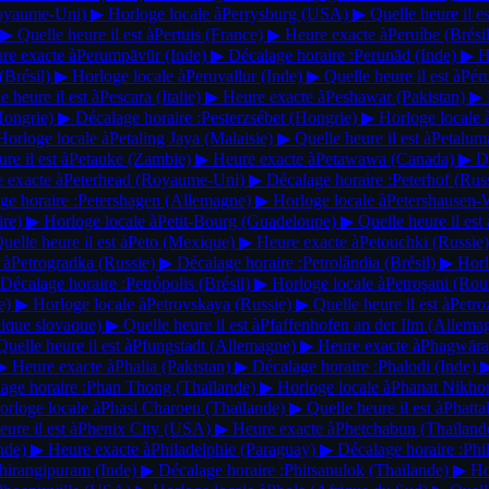
oyaume-Uni)
▶
Horloge locale à
Perrysburg
(USA)
▶
Quelle heure il es
▶
Quelle heure il est à
Pertuis
(France)
▶
Heure exacte à
Peruíbe
(Brési
re exacte à
Perumpāvūr
(Inde)
▶
Décalage horaire :
Perunād
(Inde)
▶
H
(Brésil)
▶
Horloge locale à
Peruvallur
(Inde)
▶
Quelle heure il est à
Pér
e heure il est à
Pescara
(Italie)
▶
Heure exacte à
Peshawar
(Pakistan)
▶
Hongrie)
▶
Décalage horaire :
Pesterzsébet
(Hongrie)
▶
Horloge locale 
Horloge locale à
Petaling Jaya
(Malaisie)
▶
Quelle heure il est à
Petalu
re il est à
Petauke
(Zambie)
▶
Heure exacte à
Petawawa
(Canada)
▶
D
 exacte à
Peterhead
(Royaume-Uni)
▶
Décalage horaire :
Peterhof
(Rus
ge horaire :
Petershagen
(Allemagne)
▶
Horloge locale à
Petershausen-
ire)
▶
Horloge locale à
Petit-Bourg
(Guadeloupe)
▶
Quelle heure il est 
uelle heure il est à
Peto
(Mexique)
▶
Heure exacte à
Petouchki
(Russie)
 à
Petrogradka
(Russie)
▶
Décalage horaire :
Petrolândia
(Brésil)
▶
Horl
Décalage horaire :
Petrópolis
(Brésil)
▶
Horloge locale à
Petroşani
(Rou
e)
▶
Horloge locale à
Petrovskaya
(Russie)
▶
Quelle heure il est à
Petr
ique slovaque)
▶
Quelle heure il est à
Pfaffenhofen an der Ilm
(Allema
Quelle heure il est à
Pfungstadt
(Allemagne)
▶
Heure exacte à
Phagwār
▶
Heure exacte à
Phalia
(Pakistan)
▶
Décalage horaire :
Phalodi
(Inde)
age horaire :
Phan Thong
(Thaïlande)
▶
Horloge locale à
Phanat Nikh
orloge locale à
Phasi Charoen
(Thaïlande)
▶
Quelle heure il est à
Phatt
ure il est à
Phenix City
(USA)
▶
Heure exacte à
Phetchabun
(Thaïland
nde)
▶
Heure exacte à
Philadelphie
(Paraguay)
▶
Décalage horaire :
Phi
hirangipuram
(Inde)
▶
Décalage horaire :
Phitsanulok
(Thaïlande)
▶
Ho