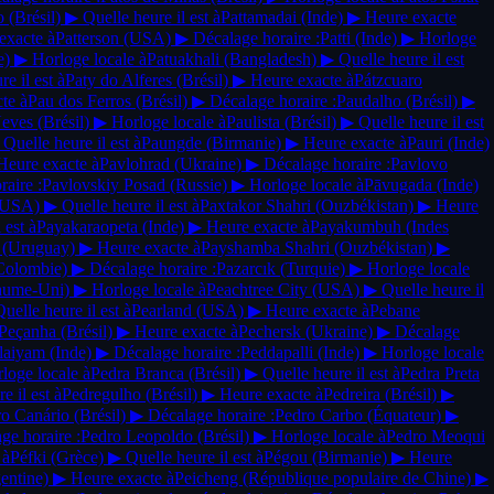
io
(Brésil)
▶
Quelle heure il est à
Pattamadai
(Inde)
▶
Heure exacte
exacte à
Patterson
(USA)
▶
Décalage horaire :
Patti
(Inde)
▶
Horloge
e)
▶
Horloge locale à
Patuakhali
(Bangladesh)
▶
Quelle heure il est
e il est à
Paty do Alferes
(Brésil)
▶
Heure exacte à
Pátzcuaro
te à
Pau dos Ferros
(Brésil)
▶
Décalage horaire :
Paudalho
(Brésil)
▶
Neves
(Brésil)
▶
Horloge locale à
Paulista
(Brésil)
▶
Quelle heure il est
Quelle heure il est à
Paungde
(Birmanie)
▶
Heure exacte à
Pauri
(Inde)
Heure exacte à
Pavlohrad
(Ukraine)
▶
Décalage horaire :
Pavlovo
aire :
Pavlovskiy Posad
(Russie)
▶
Horloge locale à
Pāvugada
(Inde)
(USA)
▶
Quelle heure il est à
Paxtakor Shahri
(Ouzbékistan)
▶
Heure
 est à
Payakaraopeta
(Inde)
▶
Heure exacte à
Payakumbuh
(Indes
ú
(Uruguay)
▶
Heure exacte à
Payshamba Shahri
(Ouzbékistan)
▶
Colombie)
▶
Décalage horaire :
Pazarcık
(Turquie)
▶
Horloge locale
aume-Uni)
▶
Horloge locale à
Peachtree City
(USA)
▶
Quelle heure il
uelle heure il est à
Pearland
(USA)
▶
Heure exacte à
Pebane
Peçanha
(Brésil)
▶
Heure exacte à
Pechersk
(Ukraine)
▶
Décalage
laiyam
(Inde)
▶
Décalage horaire :
Peddapalli
(Inde)
▶
Horloge locale
loge locale à
Pedra Branca
(Brésil)
▶
Quelle heure il est à
Pedra Preta
e il est à
Pedregulho
(Brésil)
▶
Heure exacte à
Pedreira
(Brésil)
▶
ro Canário
(Brésil)
▶
Décalage horaire :
Pedro Carbo
(Équateur)
▶
ge horaire :
Pedro Leopoldo
(Brésil)
▶
Horloge locale à
Pedro Meoqui
 à
Péfki
(Grèce)
▶
Quelle heure il est à
Pégou
(Birmanie)
▶
Heure
entine)
▶
Heure exacte à
Peicheng
(République populaire de Chine)
▶