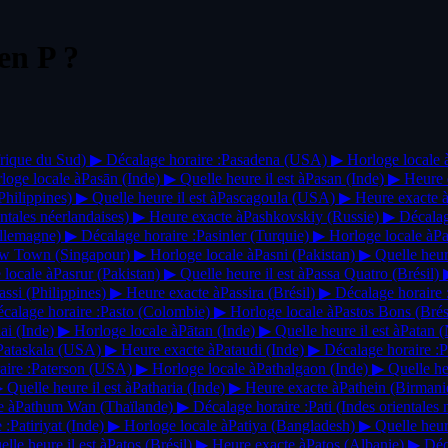
 en
P
?
rique du Sud)
▶
Décalage horaire :
Pasadena
(USA)
▶
Horloge locale 
loge locale à
Pasān
(Inde)
▶
Quelle heure il est à
Pasan
(Inde)
▶
Heure 
Philippines)
▶
Quelle heure il est à
Pascagoula
(USA)
▶
Heure exacte 
entales néerlandaises)
▶
Heure exacte à
Pashkovskiy
(Russie)
▶
Décalag
llemagne)
▶
Décalage horaire :
Pasinler
(Turquie)
▶
Horloge locale à
Pa
New Town
(Singapour)
▶
Horloge locale à
Pasni
(Pakistan)
▶
Quelle heure
 locale à
Pasrur
(Pakistan)
▶
Quelle heure il est à
Passa Quatro
(Brésil)
assi
(Philippines)
▶
Heure exacte à
Passira
(Brésil)
▶
Décalage horaire 
calage horaire :
Pasto
(Colombie)
▶
Horloge locale à
Pastos Bons
(Brés
dai
(Inde)
▶
Horloge locale à
Pātan
(Inde)
▶
Quelle heure il est à
Patan
(
Pataskala
(USA)
▶
Heure exacte à
Pataudi
(Inde)
▶
Décalage horaire :
P
ire :
Paterson
(USA)
▶
Horloge locale à
Pathalgaon
(Inde)
▶
Quelle heu
▶
Quelle heure il est à
Patharia
(Inde)
▶
Heure exacte à
Pathein
(Birmani
e à
Pathum Wan
(Thaïlande)
▶
Décalage horaire :
Pati
(Indes orientales 
 :
Patiriyat
(Inde)
▶
Horloge locale à
Patiya
(Bangladesh)
▶
Quelle heure
lle heure il est à
Patos
(Brésil)
▶
Heure exacte à
Patos
(Albanie)
▶
Déc