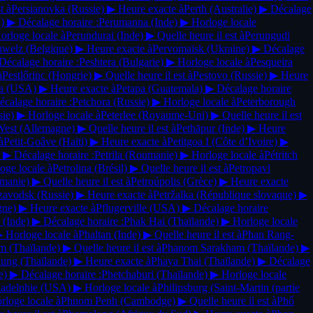
t à
Persianovka
(Russie)
▶
Heure exacte à
Perth
(Australie)
▶
Décalage
l)
▶
Décalage horaire :
Perumanna
(Inde)
▶
Horloge locale
orloge locale à
Perundurai
(Inde)
▶
Quelle heure il est à
Perungudi
uwelz
(Belgique)
▶
Heure exacte à
Pervomaïsk
(Ukraine)
▶
Décalage
Décalage horaire :
Peshtera
(Bulgarie)
▶
Horloge locale à
Pesqueira
à
Pestlőrinc
(Hongrie)
▶
Quelle heure il est à
Pestovo
(Russie)
▶
Heure
ma
(USA)
▶
Heure exacte à
Petapa
(Guatemala)
▶
Décalage horaire
écalage horaire :
Petchora
(Russie)
▶
Horloge locale à
Peterborough
sie)
▶
Horloge locale à
Peterlee
(Royaume-Uni)
▶
Quelle heure il est
West
(Allemagne)
▶
Quelle heure il est à
Pethāpur
(Inde)
▶
Heure
à
Petit-Goâve
(Haïti)
▶
Heure exacte à
Petitgoa I
(Côte d’Ivoire)
▶
▶
Décalage horaire :
Petrila
(Roumanie)
▶
Horloge locale à
Pétritch
oge locale à
Petrolina
(Brésil)
▶
Quelle heure il est à
Petropavl
manie)
▶
Quelle heure il est à
Petroúpolis
(Grèce)
▶
Heure exacte
ozavodsk
(Russie)
▶
Heure exacte à
Petržalka
(République slovaque)
▶
gne)
▶
Heure exacte à
Pflugerville
(USA)
▶
Décalage horaire
a
(Inde)
▶
Décalage horaire :
Phak Hai
(Thaïlande)
▶
Horloge locale
▶
Horloge locale à
Phaltan
(Inde)
▶
Quelle heure il est à
Phan Rang-
om
(Thaïlande)
▶
Quelle heure il est à
Phanom Sarakham
(Thaïlande)
▶
alung
(Thaïlande)
▶
Heure exacte à
Phaya Thai
(Thaïlande)
▶
Décalage
e)
▶
Décalage horaire :
Phetchaburi
(Thaïlande)
▶
Horloge locale
ladelphie
(USA)
▶
Horloge locale à
Philipsburg
(Saint-Martin (partie
rloge locale à
Phnom Penh
(Cambodge)
▶
Quelle heure il est à
Phổ