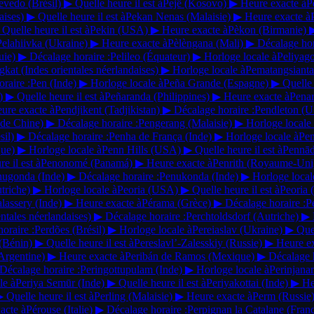
zevedo
(Brésil)
▶
Quelle heure il est à
Pejë
(Kosovo)
▶
Heure exacte à
P
aises)
▶
Quelle heure il est à
Pekan Nenas
(Malaisie)
▶
Heure exacte à
Quelle heure il est à
Pekin
(USA)
▶
Heure exacte à
Pèkon
(Birmanie)
Pelahiivka
(Ukraine)
▶
Heure exacte à
Pèlèngana
(Mali)
▶
Décalage hor
uie)
▶
Décalage horaire :
Pelileo
(Équateur)
▶
Horloge locale à
Peliyag
gkat
(Indes orientales néerlandaises)
▶
Horloge locale à
Pematangsiant
raire :
Pen
(Inde)
▶
Horloge locale à
Peña Grande
(Espagne)
▶
Quelle 
)
▶
Quelle heure il est à
Peñaranda
(Philippines)
▶
Heure exacte à
Pena
ure exacte à
Pendjikent
(Tadjikistan)
▶
Décalage horaire :
Pendleton
(U
 de Chine)
▶
Décalage horaire :
Pengerang
(Malaisie)
▶
Horloge locale
sil)
▶
Décalage horaire :
Penha de França
(Inde)
▶
Horloge locale à
Pe
ue)
▶
Horloge locale à
Penn Hills
(USA)
▶
Quelle heure il est à
Pennā
e il est à
Penonomé
(Panamá)
▶
Heure exacte à
Penrith
(Royaume-Uni
nugonda
(Inde)
▶
Décalage horaire :
Penukonda
(Inde)
▶
Horloge local
triche)
▶
Horloge locale à
Peoria
(USA)
▶
Quelle heure il est à
Peoria
alassery
(Inde)
▶
Heure exacte à
Pérama
(Grèce)
▶
Décalage horaire :
P
entales néerlandaises)
▶
Décalage horaire :
Perchtoldsdorf
(Autriche)
▶
oraire :
Perdões
(Brésil)
▶
Horloge locale à
Pereiaslav
(Ukraine)
▶
Quel
(Bénin)
▶
Quelle heure il est à
Pereslavl’-Zalesskiy
(Russie)
▶
Heure ex
Argentine)
▶
Heure exacte à
Peribán de Ramos
(Mexique)
▶
Décalage h
Décalage horaire :
Peringottupulam
(Inde)
▶
Horloge locale à
Perinjan
le à
Periya Semūr
(Inde)
▶
Quelle heure il est à
Periyakottai
(Inde)
▶
He
▶
Quelle heure il est à
Perling
(Malaisie)
▶
Heure exacte à
Perm
(Russie
acte à
Pérouse
(Italie)
▶
Décalage horaire :
Perpignan la Catalane
(Fran