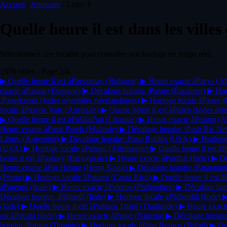
Accueil
/
Annuaire
/
Lettre P
Quelle heure il est dans les villes
Sélectionnez une localité pour consulter son horloge en temps réel.
1976 villes - Page 2/4
▶
Quelle heure il est à
Parvomay
(Bulgarie)
▶
Heure exacte à
Parys
(Af
exacte à
Pasaia
(Espagne)
▶
Décalage horaire :
Pasaje
(Équateur)
▶
Hor
:
Pasarkemis
(Indes orientales néerlandaises)
▶
Horloge locale à
Pasay
(
locale à
Pascoe Vale
(Australie)
▶
Quelle heure il est à
Paseh
(Indes ori
▶
Quelle heure il est à
Pašilaičiai
(Lituanie)
▶
Heure exacte à
Pasing
(A
Heure exacte à
Pasir Puteh
(Malaisie)
▶
Décalage horaire :
Pasir Ris 
Libres
(Argentine)
▶
Décalage horaire :
Paso Robles
(USA)
▶
Horloge
(USA)
▶
Horloge locale à
Passau
(Allemagne)
▶
Quelle heure il est à
P
heure il est à
Pastavy
(Biélorussie)
▶
Heure exacte à
Pasthal
(Inde)
▶
Dé
Heure exacte à
Pat Heung
(Hong Kong)
▶
Décalage horaire :
Patāmun
(Pérou)
▶
Horloge locale à
Patarrá
(Costa Rica)
▶
Quelle heure il est à
à
Paternò
(Italie)
▶
Heure exacte à
Pateros
(Philippines)
▶
Décalage hora
Décalage horaire :
Pāthardi
(Inde)
▶
Horloge locale à
Pāthardih
(Inde)
(Inde)
▶
Quelle heure il est à
Pathum Thani
(Thaïlande)
▶
Heure exact
est à
Patiāla
(Inde)
▶
Heure exacte à
Patigi
(Nigeria)
▶
Décalage horaire
horaire :
Patnos
(Turquie)
▶
Horloge locale à
Pato Branco
(Brésil)
▶
Que