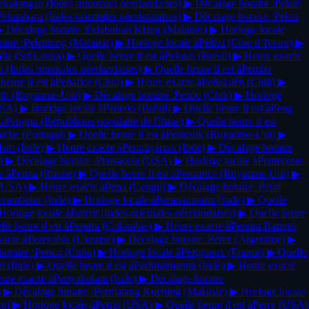
ekalongan
(Indes orientales néerlandaises)
▶
Décalage horaire :
Pekan
Pekanbaru
(Indes orientales néerlandaises)
▶
Décalage horaire :
Pekin
▶
Décalage horaire :
Pelabuhan Klang
(Malaisie)
▶
Horloge locale
aire :
Pelentong
(Malaisie)
▶
Horloge locale à
Pélézi
(Côte d’Ivoire)
▶
oda
(Sri Lanka)
▶
Quelle heure il est à
Pelotas
(Brésil)
▶
Heure exacte
ar
(Indes orientales néerlandaises)
▶
Quelle heure il est à
Pemba
heure il est à
Peñaflor
(Chili)
▶
Heure exacte à
Peñalolén
(Chili)
▶
rth
(Royaume-Uni)
▶
Décalage horaire :
Penco
(Chili)
▶
Horloge
SA)
▶
Horloge locale à
Penedo
(Brésil)
▶
Quelle heure il est à
Peng
 à
Pengpu
(République populaire de Chine)
▶
Quelle heure il est
niche
(Portugal)
▶
Quelle heure il est à
Penicuik
(Royaume-Uni)
▶
dam
(Inde)
▶
Heure exacte à
Pennāgaram
(Inde)
▶
Décalage horaire
)
▶
Décalage horaire :
Pensacola
(USA)
▶
Horloge locale à
Pentecoste
e à
Penza
(Russie)
▶
Quelle heure il est à
Penzance
(Royaume-Uni)
▶
(USA)
▶
Heure exacte à
Pepa
(Congo)
▶
Décalage horaire :
Perai
erambalur
(Inde)
▶
Horloge locale à
Peranāmpattu
(Inde)
▶
Quelle
Horloge locale à
Percut
(Indes orientales néerlandaises)
▶
Quelle heure
le heure il est à
Pereira
(Colombie)
▶
Heure exacte à
Pereira Barreto
acte à
Perevalsk
(Ukraine)
▶
Décalage horaire :
Pérez
(Argentine)
▶
oraire :
Perico
(Cuba)
▶
Horloge locale à
Périgueux
(France)
▶
Quelle
am
(Inde)
▶
Quelle heure il est à
Perintalmanna
(Inde)
▶
Heure exacte
ure exacte à
Periyakulam
(Inde)
▶
Décalage horaire
)
▶
Décalage horaire :
Permatang Kuching
(Malaisie)
▶
Horloge locale
ce)
▶
Horloge locale à
Perris
(USA)
▶
Quelle heure il est à
Perry
(USA)