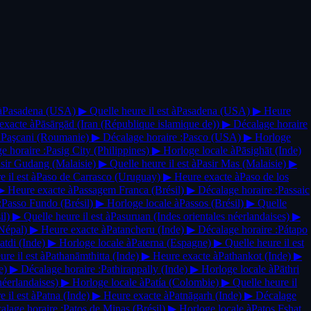
à
Pasadena
(USA)
▶
Quelle heure il est à
Pasadena
(USA)
▶
Heure
exacte à
Pāsārgād
(Iran (République islamique de))
▶
Décalage horaire
à
Paşcani
(Roumanie)
▶
Décalage horaire :
Pasco
(USA)
▶
Horloge
e horaire :
Pasig City
(Philippines)
▶
Horloge locale à
Pāsighāt
(Inde)
sir Gudang
(Malaisie)
▶
Quelle heure il est à
Pasir Mas
(Malaisie)
▶
 il est à
Paso de Carrasco
(Uruguay)
▶
Heure exacte à
Paso de los
▶
Heure exacte à
Passagem Franca
(Brésil)
▶
Décalage horaire :
Passaic
:
Passo Fundo
(Brésil)
▶
Horloge locale à
Passos
(Brésil)
▶
Quelle
il)
▶
Quelle heure il est à
Pasuruan
(Indes orientales néerlandaises)
▶
Népal)
▶
Heure exacte à
Patancheru
(Inde)
▶
Décalage horaire :
Pátapo
atdi
(Inde)
▶
Horloge locale à
Paterna
(Espagne)
▶
Quelle heure il est
re il est à
Pathanāmthitta
(Inde)
▶
Heure exacte à
Pathankot
(Inde)
▶
e)
▶
Décalage horaire :
Pathirappally
(Inde)
▶
Horloge locale à
Pāthri
néerlandaises)
▶
Horloge locale à
Patía
(Colombie)
▶
Quelle heure il
 il est à
Patna
(Inde)
▶
Heure exacte à
Patnāgarh
(Inde)
▶
Décalage
alage horaire :
Patos de Minas
(Brésil)
▶
Horloge locale à
Patos Fshat