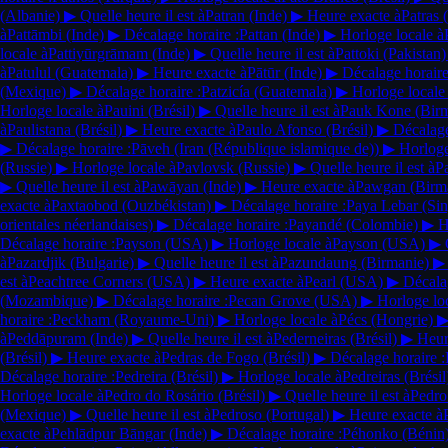
(Albanie)
▶
Quelle heure il est à
Patran
(Inde)
▶
Heure exacte à
Patras
à
Pattāmbi
(Inde)
▶
Décalage horaire :
Pattan
(Inde)
▶
Horloge locale à
locale à
Pattiyūrgrāmam
(Inde)
▶
Quelle heure il est à
Pattoki
(Pakistan)
à
Patulul
(Guatemala)
▶
Heure exacte à
Pātūr
(Inde)
▶
Décalage horaire
(Mexique)
▶
Décalage horaire :
Patzicía
(Guatemala)
▶
Horloge locale
Horloge locale à
Pauini
(Brésil)
▶
Quelle heure il est à
Pauk Kone
(Bir
à
Paulistana
(Brésil)
▶
Heure exacte à
Paulo Afonso
(Brésil)
▶
Décalage
▶
Décalage horaire :
Pāveh
(Iran (République islamique de))
▶
Horloge
(Russie)
▶
Horloge locale à
Pavlovsk
(Russie)
▶
Quelle heure il est à
P
▶
Quelle heure il est à
Pawāyan
(Inde)
▶
Heure exacte à
Pawgan
(Birm
exacte à
Paxtaobod
(Ouzbékistan)
▶
Décalage horaire :
Paya Lebar
(Si
orientales néerlandaises)
▶
Décalage horaire :
Payandé
(Colombie)
▶
H
Décalage horaire :
Payson
(USA)
▶
Horloge locale à
Payson
(USA)
▶
à
Pazardjik
(Bulgarie)
▶
Quelle heure il est à
Pazundaung
(Birmanie)
▶
est à
Peachtree Corners
(USA)
▶
Heure exacte à
Pearl
(USA)
▶
Décalag
(Mozambique)
▶
Décalage horaire :
Pecan Grove
(USA)
▶
Horloge lo
horaire :
Peckham
(Royaume-Uni)
▶
Horloge locale à
Pécs
(Hongrie)
à
Peddāpuram
(Inde)
▶
Quelle heure il est à
Pederneiras
(Brésil)
▶
Heur
(Brésil)
▶
Heure exacte à
Pedras de Fogo
(Brésil)
▶
Décalage horaire :
Décalage horaire :
Pedreira
(Brésil)
▶
Horloge locale à
Pedreiras
(Brésil
Horloge locale à
Pedro do Rosário
(Brésil)
▶
Quelle heure il est à
Pedro
(Mexique)
▶
Quelle heure il est à
Pedroso
(Portugal)
▶
Heure exacte à
exacte à
Pehlādpur Bāngar
(Inde)
▶
Décalage horaire :
Péhonko
(Bénin