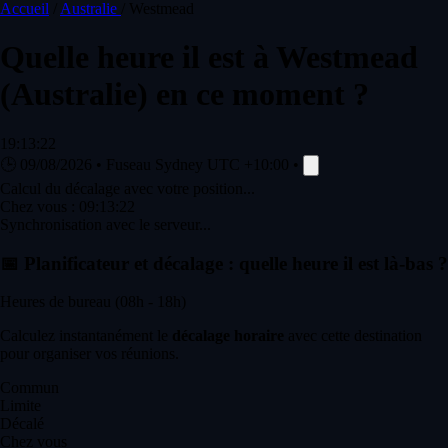
Accueil
/
Australie
/
Westmead
Quelle heure il est à
Westmead
(Australie) en ce moment ?
19:13:22
🕒
09/08/2026
•
Fuseau Sydney
UTC +10:00
•
Calcul du décalage avec votre position...
Chez vous :
09:13:22
Synchronisation avec le serveur...
📅
Planificateur et décalage : quelle heure il est là-bas ?
Heures de bureau (08h - 18h)
Calculez instantanément le
décalage horaire
avec cette destination
pour organiser vos réunions.
Commun
Limite
Décalé
Chez vous