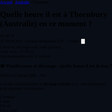
Accueil
/
Australie
/
Thornbury
Quelle heure il est à
Thornbury
(Australie) en ce moment ?
03:38:31
🕒
09/08/2026
•
Fuseau Melbourne
UTC +10:00
•
Calcul du décalage avec votre position...
Chez vous :
17:38:31
Synchronisation avec le serveur...
📅
Planificateur et décalage : quelle heure il est là-bas ?
Heures de bureau (08h - 18h)
Calculez instantanément le
décalage horaire
avec cette destination
pour organiser vos réunions.
Commun
Limite
Décalé
Chez vous