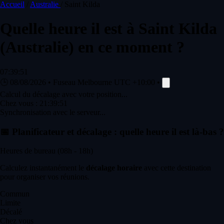
Accueil
/
Australie
/
Saint Kilda
Quelle heure il est à
Saint Kilda
(Australie) en ce moment ?
07:39:51
🕒
08/08/2026
•
Fuseau Melbourne
UTC +10:00
•
Calcul du décalage avec votre position...
Chez vous :
21:39:51
Synchronisation avec le serveur...
📅
Planificateur et décalage : quelle heure il est là-bas ?
Heures de bureau (08h - 18h)
Calculez instantanément le
décalage horaire
avec cette destination
pour organiser vos réunions.
Commun
Limite
Décalé
Chez vous