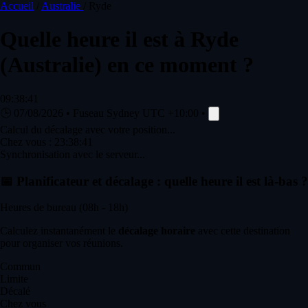
Accueil
/
Australie
/
Ryde
Quelle heure il est à
Ryde
(Australie) en ce moment ?
09:38:41
🕒
07/08/2026
•
Fuseau Sydney
UTC +10:00
•
Calcul du décalage avec votre position...
Chez vous :
23:38:41
Synchronisation avec le serveur...
📅
Planificateur et décalage : quelle heure il est là-bas ?
Heures de bureau (08h - 18h)
Calculez instantanément le
décalage horaire
avec cette destination
pour organiser vos réunions.
Commun
Limite
Décalé
Chez vous