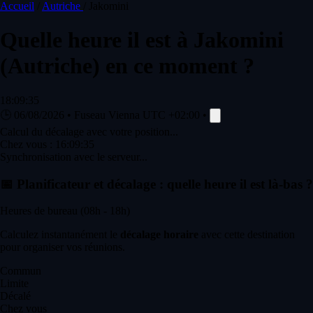
Accueil
/
Autriche
/
Jakomini
Quelle heure il est à
Jakomini
(Autriche) en ce moment ?
18:09:35
🕒
06/08/2026
•
Fuseau Vienna
UTC +02:00
•
Calcul du décalage avec votre position...
Chez vous :
16:09:35
Synchronisation avec le serveur...
📅
Planificateur et décalage : quelle heure il est là-bas ?
Heures de bureau (08h - 18h)
Calculez instantanément le
décalage horaire
avec cette destination
pour organiser vos réunions.
Commun
Limite
Décalé
Chez vous