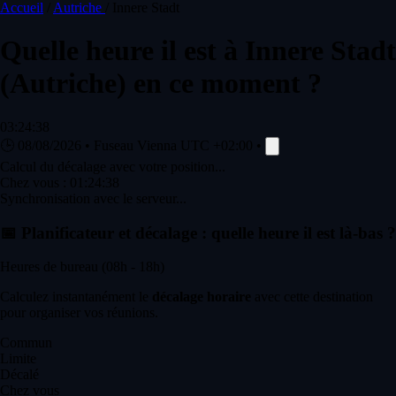
Accueil
/
Autriche
/
Innere Stadt
Quelle heure il est à
Innere Stadt
(Autriche) en ce moment ?
03:24:38
🕒
08/08/2026
•
Fuseau Vienna
UTC +02:00
•
Calcul du décalage avec votre position...
Chez vous :
01:24:38
Synchronisation avec le serveur...
📅
Planificateur et décalage : quelle heure il est là-bas ?
Heures de bureau (08h - 18h)
Calculez instantanément le
décalage horaire
avec cette destination
pour organiser vos réunions.
Commun
Limite
Décalé
Chez vous