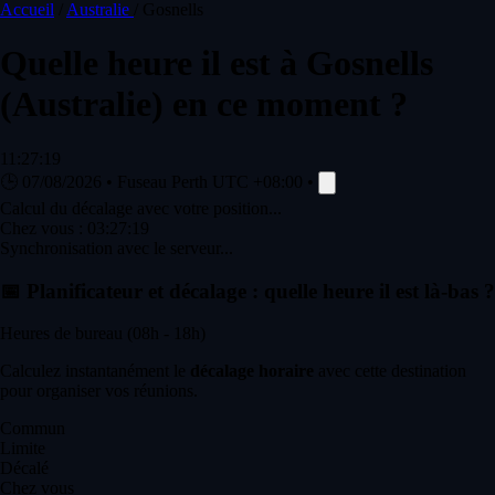
Accueil
/
Australie
/
Gosnells
Quelle heure il est à
Gosnells
(Australie) en ce moment ?
11:27:19
🕒
07/08/2026
•
Fuseau Perth
UTC +08:00
•
Calcul du décalage avec votre position...
Chez vous :
03:27:19
Synchronisation avec le serveur...
📅
Planificateur et décalage : quelle heure il est là-bas ?
Heures de bureau (08h - 18h)
Calculez instantanément le
décalage horaire
avec cette destination
pour organiser vos réunions.
Commun
Limite
Décalé
Chez vous