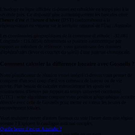
L'horloge en ligne affichée ci-dessus est rafraîchie en temps réel à la
seconde près. Ce dispositif gère automatiquement les bascules entre
l'
heure d'été
et l'
heure d'hiver
(DST) conformément à la
réglementation en vigueur sur le territoire national de l'État : Australie.
Les coordonnées géographiques de la commune (Latitude : -32.081 |
Longitude : 116.0054) déterminent sa position astronomique par
rapport au méridien de référence, vous garantissant des données
d'éphémérides (lever et coucher du soleil) d'une justesse chirurgicale.
Comment calculer la différence horaire avec Gosnells ?
Notre planificateur de réunion visuel intégré ci-dessus vous permet de
comparer d'un seul coup d'œil vos créneaux de bureau ou de vie
privée. Plus besoin de calculer manuellement les ajouts ou
soustractions d'heures par rapport au temps universel coordonné
(UTC) : notre algorithme compare votre position géographique actuelle
détectée avec celle de Gosnells pour mettre en valeur les heures de
recouvrement idéales.
Vous souhaitez suivre d'autres fuseaux ou voir l'heure dans une région
voisine ? Explorez le catalogue national complet.
Quelle heure il est en Australie ?
Chercher quelle heure il est dans une ville ou un pays