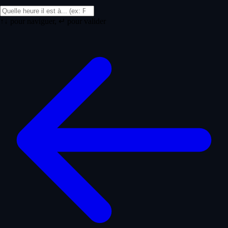
↑↓ pour naviguer, ↵ pour valider